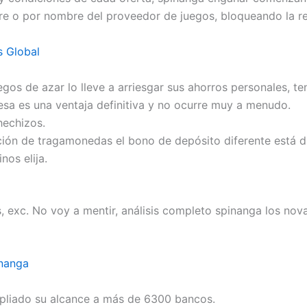
 o por nombre del proveedor de juegos, bloqueando la rea
s Global
gos de azar lo lleve a arriesgar sus ahorros personales, te
esa es una ventaja definitiva y no ocurre muy a menudo.
hechizos.
ción de tragamonedas el bono de depósito diferente está d
nos elija.
 exc. No voy a mentir, análisis completo spinanga los nov
inanga
mpliado su alcance a más de 6300 bancos.