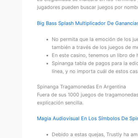
jugadores pueden buscar juegos por nombre
Big Bass Splash Multiplicador De Ganancia
No permita que la emoción de los jue
también a través de los juegos de m
En este casino, tenemos un libro de 
Spinanga tabla de pagos para la edi
línea, y no importa cuál de estos casi
Spinanga Tragamonedas En Argentina
Fuera de sus 1000 juegos de tragamonedas,
explicación sencilla.
Magia Audiovisual En Los Símbolos De Sp
Debido a estas quejas, Trustly ha a