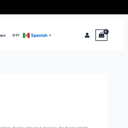
Spanish
aps
DTF
▼