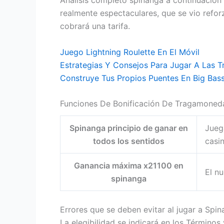
Análisis completo spinanga a continuación
realmente espectaculares, que se vio reforz
cobrará una tarifa.
Juego Lightning Roulette En El Móvil
Estrategias Y Consejos Para Jugar A Las 
Construye Tus Propios Puentes En Big Bas
Funciones De Bonificación De Tragamoned
Spinanga principio de ganar en
Jueg
todos los sentidos
casi
Ganancia máxima x21100 en
El n
spinanga
Errores que se deben evitar al jugar a Spin
La elegibilidad se indicará en los Términ