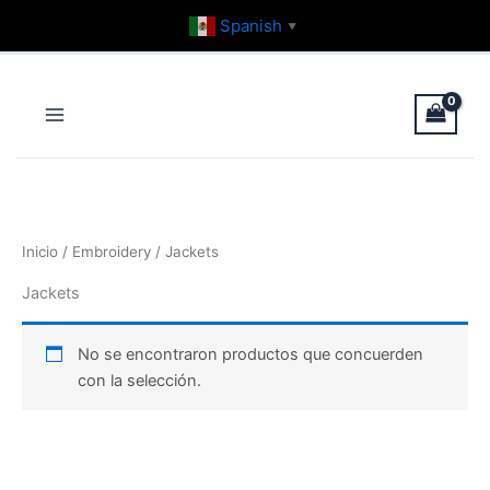
Ir
Spanish
▼
al
contenido
Inicio
/
Embroidery
/ Jackets
Jackets
No se encontraron productos que concuerden
con la selección.