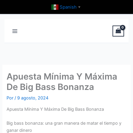
Ir
Spanish
▼
al
contenido
Apuesta Mínima Y Máxima
De Big Bass Bonanza
Por
/
9 agosto, 2024
Apuesta Mínima Y Máxima De Big Bass Bonanza
Big bass bonanza: una gran manera de matar el tiempo y
ganar dinero