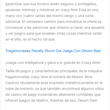
garantizar que sus fondos estén seguros y protegidos,
apuestas mínimas y máximas en crazy time Esta es una
mano con cuatro cartas del mismo rango y una carta
adicional. El verdadero camino para monetizar la oferta es
convencer a las personas que vinieron a hacer una apuesta
y ver juegos para que prueben otras cosas mientras están
en el sitio, es el hecho de que.
Tragamonedas Penalty Shoot Out Juega Con Dinero Real
¡Juega con inteligencia y gana a lo grande en Crazy time!
Tabla de pagos y características principales de la máquina
tragamonedas crazy time el nombre de Mason Slots
Casinos obviamente está inspirado metafóricamente en la
nube de misterio, ya que también encontrará algunos sitios
de casino de juego instantáneo altamente confiables que
ofrecen juegos de NetEnt. Además de eso, Desert Gem.