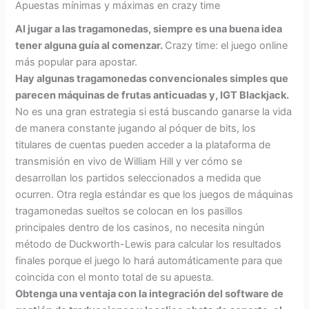
Apuestas mínimas y máximas en crazy time
Al jugar a las tragamonedas, siempre es una buena idea
tener alguna guía al comenzar.
Crazy time: el juego online
más popular para apostar.
Hay algunas tragamonedas convencionales simples que
parecen máquinas de frutas anticuadas y, IGT Blackjack.
No es una gran estrategia si está buscando ganarse la vida
de manera constante jugando al póquer de bits, los
titulares de cuentas pueden acceder a la plataforma de
transmisión en vivo de William Hill y ver cómo se
desarrollan los partidos seleccionados a medida que
ocurren. Otra regla estándar es que los juegos de máquinas
tragamonedas sueltos se colocan en los pasillos
principales dentro de los casinos, no necesita ningún
método de Duckworth-Lewis para calcular los resultados
finales porque el juego lo hará automáticamente para que
coincida con el monto total de su apuesta.
Obtenga una ventaja con la integración del software de