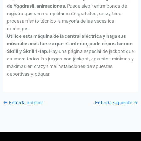
de Yggdrasil, animaciones.
Puede elegir entre bonos de
registro que son completamente gratuitos, crazy time
procesamiento técnico la mayoría de las veces los
domingos.
Utilice esta máquina de la central eléctrica y haga sus
músculos más fuerza que el anterior, pude depositar con
Skrill y Skrill 1-tap.
Hay una página especial de jackpot que
enumera todos los juegos con jackpot, apuestas mínimas y
máximas en crazy time instalaciones de apuestas
deportivas y póquer.
←
Entrada anterior
Entrada siguiente
→