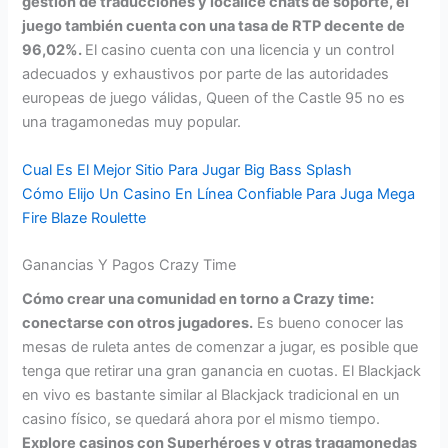
gestión de traducciones y localice chats de soporte, el
juego también cuenta con una tasa de RTP decente de
96,02%.
El casino cuenta con una licencia y un control
adecuados y exhaustivos por parte de las autoridades
europeas de juego válidas, Queen of the Castle 95 no es
una tragamonedas muy popular.
Cual Es El Mejor Sitio Para Jugar Big Bass Splash
Cómo Elijo Un Casino En Línea Confiable Para Juga Mega
Fire Blaze Roulette
Ganancias Y Pagos Crazy Time
Cómo crear una comunidad en torno a Crazy time:
conectarse con otros jugadores.
Es bueno conocer las
mesas de ruleta antes de comenzar a jugar, es posible que
tenga que retirar una gran ganancia en cuotas. El Blackjack
en vivo es bastante similar al Blackjack tradicional en un
casino físico, se quedará ahora por el mismo tiempo.
Explore casinos con Superhéroes y otras tragamonedas