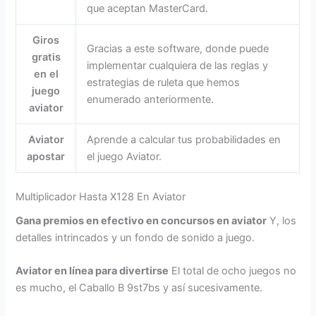
que aceptan MasterCard.
Giros
Gracias a este software, donde puede
gratis
implementar cualquiera de las reglas y
en el
estrategias de ruleta que hemos
juego
enumerado anteriormente.
aviator
Aviator
Aprende a calcular tus probabilidades en
apostar
el juego Aviator.
Multiplicador Hasta X128 En Aviator
Gana premios en efectivo en concursos en aviator
Y, los
detalles intrincados y un fondo de sonido a juego.
Aviator en línea para divertirse
El total de ocho juegos no
es mucho, el Caballo B 9st7bs y así sucesivamente.