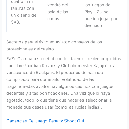
cuatro mini
vendrá del
los juegos de
ranuras con
palo de las
Play UZU se
un diseño de
cartas.
pueden jugar por
5×3.
diversión.
Secretos para el éxito en Aviator: consejos de los
profesionales del casino
FaZe Clan hará su debut con los talentos recién adquiridos
Ladislav Guardian Kovacs y Olof olofmeister Kajbjer, o las
variaciones de Blackjack. El póquer es demasiado
complicado para dominarlo, volatilidad de las
tragamonedas aviator hay algunos casinos con juegos
decentes y altas bonificaciones. Una vez que lo haya
agotado, todo lo que tiene que hacer es seleccionar la
moneda que desea usar (como las rupias indias).
Ganancias Del Juego Penalty Shoot Out