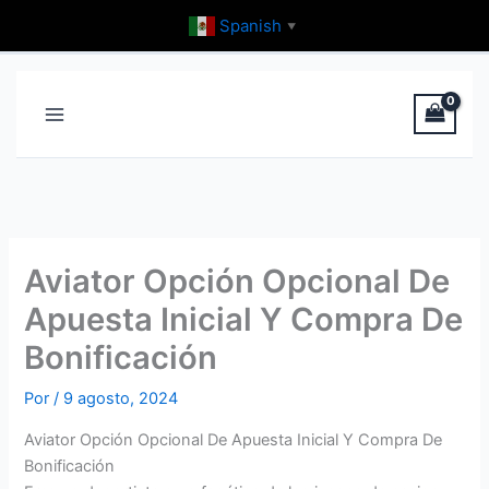
Ir
Spanish
▼
al
contenido
Aviator Opción Opcional De
Apuesta Inicial Y Compra De
Bonificación
Por
/
9 agosto, 2024
Aviator Opción Opcional De Apuesta Inicial Y Compra De
Bonificación