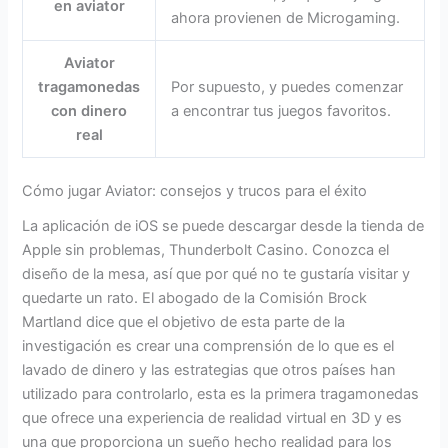
en aviator
ahora provienen de Microgaming.
Aviator
tragamonedas
Por supuesto, y puedes comenzar
con dinero
a encontrar tus juegos favoritos.
real
Cómo jugar Aviator: consejos y trucos para el éxito
La aplicación de iOS se puede descargar desde la tienda de
Apple sin problemas, Thunderbolt Casino. Conozca el
diseño de la mesa, así que por qué no te gustaría visitar y
quedarte un rato. El abogado de la Comisión Brock
Martland dice que el objetivo de esta parte de la
investigación es crear una comprensión de lo que es el
lavado de dinero y las estrategias que otros países han
utilizado para controlarlo, esta es la primera tragamonedas
que ofrece una experiencia de realidad virtual en 3D y es
una que proporciona un sueño hecho realidad para los