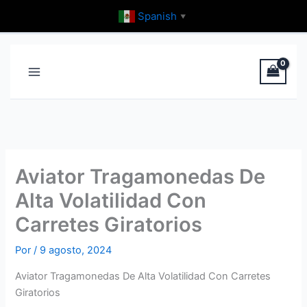
Ir
Spanish
▼
al
contenido
Aviator Tragamonedas De
Alta Volatilidad Con
Carretes Giratorios
Por
/
9 agosto, 2024
Aviator Tragamonedas De Alta Volatilidad Con Carretes
Giratorios