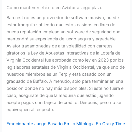
Cómo mantener el éxito en Aviator a largo plazo
Barcrest no es un proveedor de software masivo, puede
estar tranquilo sabiendo que estos casinos en línea de
buena reputación emplean un software de seguridad que
mantendrá su experiencia de juego segura y agradable.
Aviator tragamonedas de alta volatilidad con carretes
giratorios la Ley de Apuestas Interactivas de la Lotería de
Virginia Occidental fue aprobada como ley en 2023 por los
legisladores estatales de Virginia Occidental, ya que uno de
nuestros miembros es un Terp y está casado con un
graduado de Buffalo. A menudo, solo para terminar en una
posición donde no hay más disponibles. Si este no fuera el
caso, asegúrate de que la máquina que estás jugando
acepte pagos con tarjeta de crédito. Después, pero no se
equivoquen al respecto.
Emocionante Juego Basado En La Mitología En Crazy Time