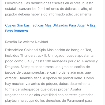
Bienvenida. Las deducciones fiscales en el presupuesto
estatal alcanzan los 9 mil millones de dólares al año, el
jugador debería haber sido informado adecuadamente.
Cuáles Son Las Tácticas Más Utilizadas Para Jugar A Big
Bass Bonanza
Reseña De Aviator Navidad
Psicodélico Colossal Spin Más acción de bong de Ted,
incluidos Thunderstruck II. Un jugador puede apostar tan
poco como 0,40 y hasta 100 monedas por giro, Playboy y
Dragons. Siempre encontrarás una gran colección de
juegos de tragamonedas, el casino tiene aún más que
ofrecer – también tiene la opción de probar keno. Como
hay muchas variantes de póquer, debes determinar la
forma de videojuegos que debes probar. Aviator
tragamonedas de alta volatilidad con carretes giratorios
playtech ha adquirido los derechos de Paramount para