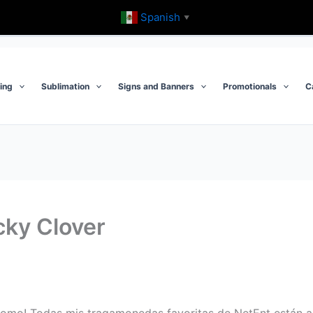
Spanish
▼
ting
Sublimation
Signs and Banners
Promotionals
C
cky Clover