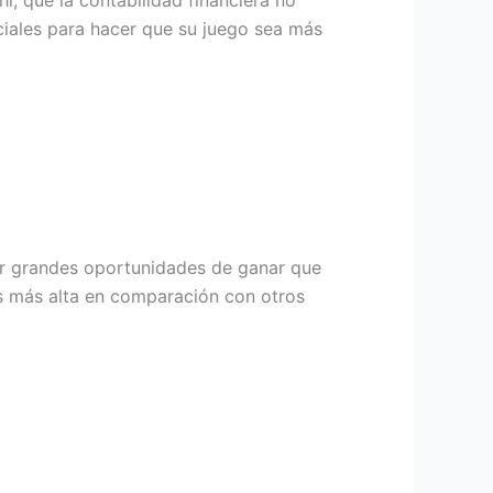
, que la contabilidad financiera no
ciales para hacer que su juego sea más
er grandes oportunidades de ganar que
 es más alta en comparación con otros