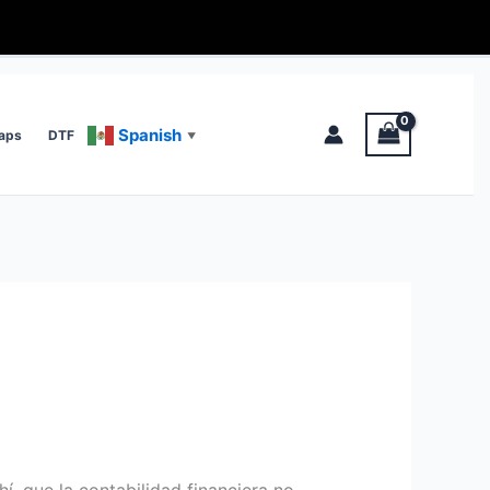
Spanish
aps
DTF
▼