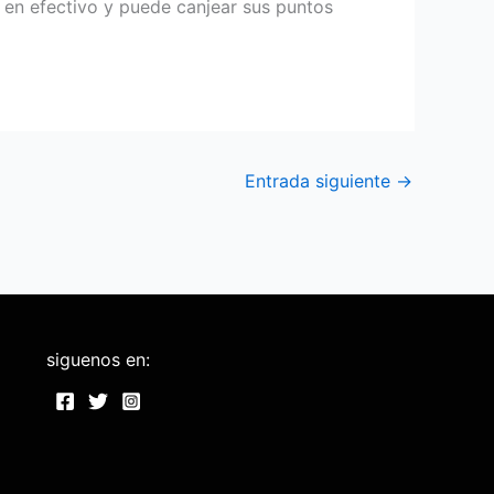
 en efectivo y puede canjear sus puntos
Entrada siguiente
→
siguenos en: