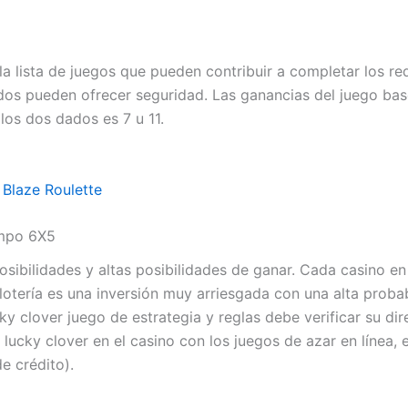
a lista de juegos que pueden contribuir a completar los req
stados pueden ofrecer seguridad. Las ganancias del juego ba
 los dos dados es 7 u 11.
 Blaze Roulette
ampo 6X5
sibilidades y altas posibilidades de ganar. Cada casino e
lotería es una inversión muy arriesgada con una alta prob
ky clover juego de estrategia y reglas debe verificar su di
ucky clover en el casino con los juegos de azar en línea, e
e crédito).