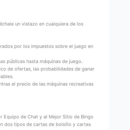
 échale un vistazo en cualquiera de los
erados por los impuestos sobre el juego en
sas públicas hasta máquinas de juego.
nico de ofertas, las probabilidades de ganar
ables.
ntras el precio de las máquinas recreativas
r Equipo de Chat y al Mejor Sitio de Bingo
n dos tipos de cartas de bolsillo y cartas