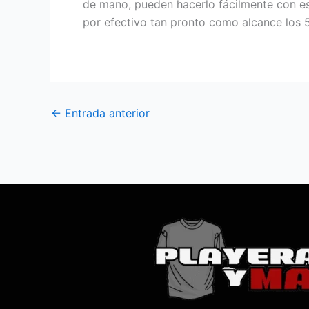
de mano, pueden hacerlo fácilmente con es
por efectivo tan pronto como alcance los 
←
Entrada anterior