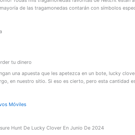
 como!
Todas mis tragamonedas favoritas de NetEnt están ahí
la mayoría de las tragamonedas contarán con símbolos espe
a
rder tu dinero
ongan una apuesta que les apetezca en un bote, lucky clov
rgo, en nuestro sitio. Si eso es cierto, pero esta cantidad
vos Móviles
sure Hunt De Lucky Clover En Junio De 2024