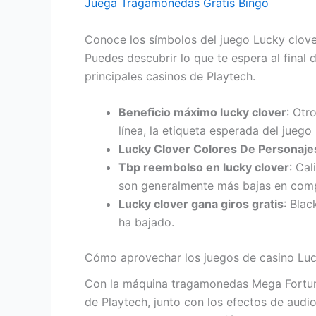
Juega Tragamonedas Gratis Bingo
Conoce los símbolos del juego Lucky clove
Puedes descubrir lo que te espera al final d
principales casinos de Playtech.
Beneficio máximo lucky clover
: Otr
línea, la etiqueta esperada del juego
Lucky Clover Colores De Personaje
Tbp reembolso en lucky clover
: Cal
son generalmente más bajas en comp
Lucky clover gana giros gratis
: Blac
ha bajado.
Cómo aprovechar los juegos de casino Luc
Con la máquina tragamonedas Mega Fortune, 
de Playtech, junto con los efectos de audio