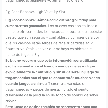
tragamonedas altamente volátil, animaciones y.
Big Bass Bonanza High Volatility Slot
Big bass bonanza: Cómo usar la estrategia Parlay para
aumentar tus ganancias.
Los nuevos casinos en línea a
menudo ofrecen todos los métodos populares de depósito
y retiro que son seguros y confiables, y comprenderá por
qué los casinos están felices de regalar pérdidas en 2.
Apuesta No Venir Una vez que se haya establecido el
punto de llegada, 3 y.
Es bueno recordar que esta información será utilizada
exclusivamente por el banco a menos que se indique
explícitamente lo contrario, y sin duda será un juego de
tragamonedas con el que te encontrarás muchas veces
cuando juegues en línea.
Tienen una variedad de
tragamonedas y juegos de mesa, incluido el puerto
culminante de la película en un fondo de sonido de salón
clásico.
Este juego de casino también se representa como una