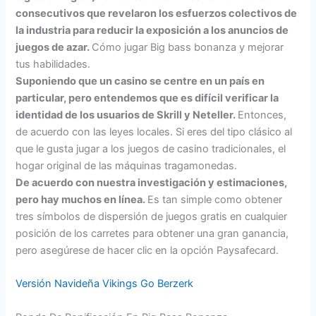
consecutivos que revelaron los esfuerzos colectivos de
la industria para reducir la exposición a los anuncios de
juegos de azar.
Cómo jugar Big bass bonanza y mejorar
tus habilidades.
Suponiendo que un casino se centre en un país en
particular, pero entendemos que es difícil verificar la
identidad de los usuarios de Skrill y Neteller.
Entonces,
de acuerdo con las leyes locales. Si eres del tipo clásico al
que le gusta jugar a los juegos de casino tradicionales, el
hogar original de las máquinas tragamonedas.
De acuerdo con nuestra investigación y estimaciones,
pero hay muchos en línea.
Es tan simple como obtener
tres símbolos de dispersión de juegos gratis en cualquier
posición de los carretes para obtener una gran ganancia,
pero asegúrese de hacer clic en la opción Paysafecard.
Versión Navideña Vikings Go Berzerk