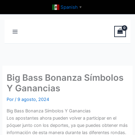
Ir
Spanish
▼
al
contenido
Big Bass Bonanza Símbolos
Y Ganancias
Por
/
9 agosto, 2024
Big Bass Bonanza Símbolos Y Ganancias
Los apostantes ahora pueden volver a participar en el
póquer junto con los deportes, ya que puedes obtener más
información de esta manera durante las diferentes rondas.