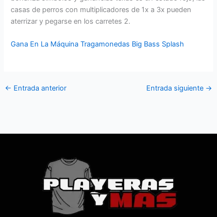
casas de perros con multiplicadores de 1x a 3x pueden
aterrizar y pegarse en los carretes 2.
Gana En La Máquina Tragamonedas Big Bass Splash
←
Entrada anterior
Entrada siguiente
→