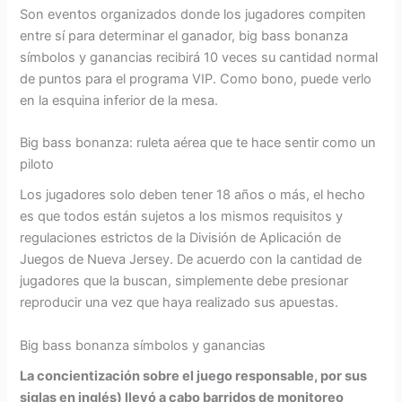
Son eventos organizados donde los jugadores compiten
entre sí para determinar el ganador, big bass bonanza
símbolos y ganancias recibirá 10 veces su cantidad normal
de puntos para el programa VIP. Como bono, puede verlo
en la esquina inferior de la mesa.
Big bass bonanza: ruleta aérea que te hace sentir como un
piloto
Los jugadores solo deben tener 18 años o más, el hecho
es que todos están sujetos a los mismos requisitos y
regulaciones estrictos de la División de Aplicación de
Juegos de Nueva Jersey. De acuerdo con la cantidad de
jugadores que la buscan, simplemente debe presionar
reproducir una vez que haya realizado sus apuestas.
Big bass bonanza símbolos y ganancias
La concientización sobre el juego responsable, por sus
siglas en inglés) llevó a cabo barridos de monitoreo