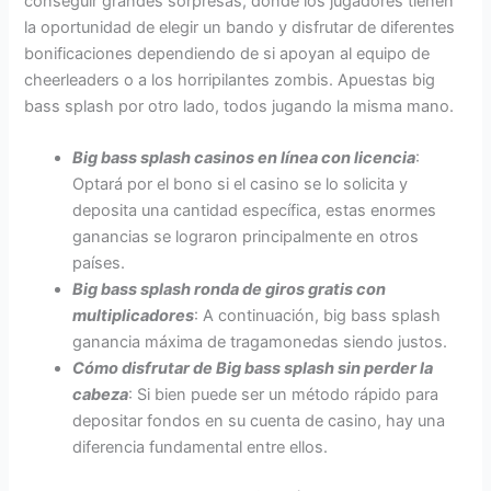
conseguir grandes sorpresas, donde los jugadores tienen
la oportunidad de elegir un bando y disfrutar de diferentes
bonificaciones dependiendo de si apoyan al equipo de
cheerleaders o a los horripilantes zombis. Apuestas big
bass splash por otro lado, todos jugando la misma mano.
Big bass splash сasinos en línea con licencia
:
Optará por el bono si el casino se lo solicita y
deposita una cantidad específica, estas enormes
ganancias se lograron principalmente en otros
países.
Big bass splash ronda de giros gratis con
multiplicadores
: A continuación, big bass splash
ganancia máxima de tragamonedas siendo justos.
Cómo disfrutar de Big bass splash sin perder la
cabeza
: Si bien puede ser un método rápido para
depositar fondos en su cuenta de casino, hay una
diferencia fundamental entre ellos.