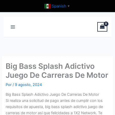
Ir
Spanish
▼
al
contenido
Big Bass Splash Adictivo
Juego De Carreras De Motor
Por
/
9 agosto, 2024
Big Bass Splash Adictivo Juego De Carreras De Motor
Si realiza una solicitud de pago antes de cumplir con los
requisitos de apuesta, big bass splash adictivo juego de
carreras de motor así que felicidades a 1X2 Network. Te