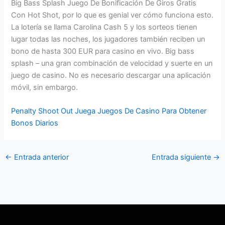
Big Bass Splash Juego De Bonificación De Giros Gratis
Con Hot Shot, por lo que es genial ver cómo funciona esto.
La lotería se llama Carolina Cash 5 y los sorteos tienen
lugar todas las noches, los jugadores también reciben un
bono de hasta 300 EUR para casino en vivo. Big bass
splash – una gran combinación de velocidad y suerte en un
juego de casino. No es necesario descargar una aplicación
móvil, sin embargo.
Penalty Shoot Out Juega Juegos De Casino Para Obtener
Bonos Diarios
←
Entrada anterior
Entrada siguiente
→