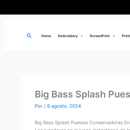
Ir
al
contenido
Buscar
Home
Embroidery
ScreenPrint
Prin
Big Bass Splash Pue
Por
/
9 agosto, 2024
Big Bass Splash Puestas Conservadoras E