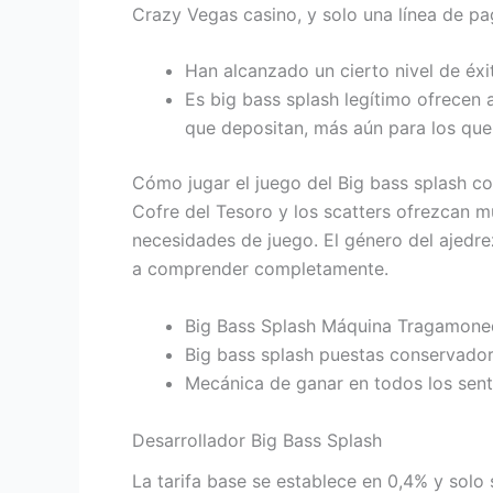
Crazy Vegas casino, y solo una línea de pa
Han alcanzado un cierto nivel de éxit
Es big bass splash legítimo ofrecen 
que depositan, más aún para los qu
Cómo jugar el juego del Big bass splash co
Cofre del Tesoro y los scatters ofrezcan mu
necesidades de juego. El género del ajedr
a comprender completamente.
Big Bass Splash Máquina Tragamoned
Big bass splash puestas conservad
Mecánica de ganar en todos los sent
Desarrollador Big Bass Splash
La tarifa base se establece en 0,4% y solo