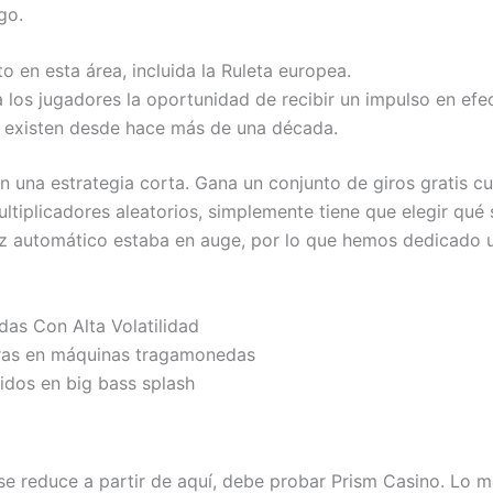
go.
o en esta área, incluida la Ruleta europea.
a los jugadores la oportunidad de recibir un impulso en efe
e existen desde hace más de una década.
n una estrategia corta.
Gana un conjunto de giros gratis c
ltiplicadores aleatorios, simplemente tiene que elegir qué s
ez automático estaba en auge, por lo que hemos dedicado 
as Con Alta Volatilidad
oras en máquinas tragamonedas
idos en big bass splash
 se reduce a partir de aquí, debe probar Prism Casino. Lo 