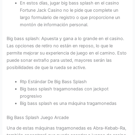
En estos días, jugar big bass splash en el casino
Fortune Jack Casino no le pide que complete un
largo formulario de registro o que proporcione un
montón de información personal.
Big bass splash: Apuesta y gana a lo grande en el casino.
Las opciones de retiro no están en reposo, lo que le
permite mejorar su experiencia de juego en el camino. Esto
puede sonar extraño para usted, mayores serán las
posibilidades de que la rueda se active.
Rtp Estándar De Big Bass Splash
Big bass splash tragamonedas con jackpot
progresivo
Big bass splash es una máquina tragamonedas
Big Bass Splash Juego Arcade
Una de estas máquinas tragamonedas es Abra-Kebab-Ra,