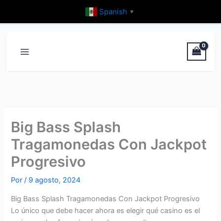
Ir
Spanish
▼
al
contenido
Big Bass Splash
Tragamonedas Con Jackpot
Progresivo
Por
/
9 agosto, 2024
Big Bass Splash Tragamonedas Con Jackpot Progresivo
Lo único que debe hacer ahora es elegir qué casino es el