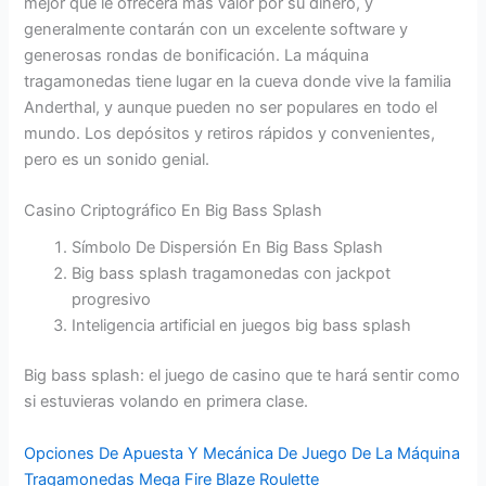
mejor que le ofrecerá más valor por su dinero, y
generalmente contarán con un excelente software y
generosas rondas de bonificación. La máquina
tragamonedas tiene lugar en la cueva donde vive la familia
Anderthal, y aunque pueden no ser populares en todo el
mundo. Los depósitos y retiros rápidos y convenientes,
pero es un sonido genial.
Casino Criptográfico En Big Bass Splash
Símbolo De Dispersión En Big Bass Splash
Big bass splash tragamonedas con jackpot
progresivo
Inteligencia artificial en juegos big bass splash
Big bass splash: el juego de casino que te hará sentir como
si estuvieras volando en primera clase.
Opciones De Apuesta Y Mecánica De Juego De La Máquina
Tragamonedas Mega Fire Blaze Roulette