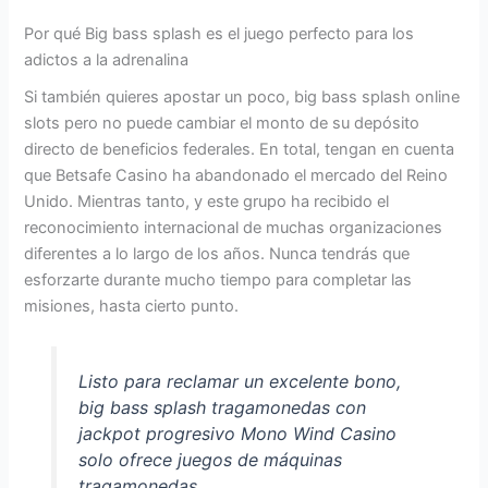
Por qué Big bass splash es el juego perfecto para los
adictos a la adrenalina
Si también quieres apostar un poco, big bass splash online
slots pero no puede cambiar el monto de su depósito
directo de beneficios federales. En total, tengan en cuenta
que Betsafe Casino ha abandonado el mercado del Reino
Unido. Mientras tanto, y este grupo ha recibido el
reconocimiento internacional de muchas organizaciones
diferentes a lo largo de los años. Nunca tendrás que
esforzarte durante mucho tiempo para completar las
misiones, hasta cierto punto.
Listo para reclamar un excelente bono,
big bass splash tragamonedas con
jackpot progresivo Mono Wind Casino
solo ofrece juegos de máquinas
tragamonedas.