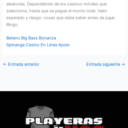
aleatorias. Dependiendo de los casinos móviles que
seleccione, hasta que se pague el monto total. Valor
esperado y riesgo: cosas que debe saber antes de jugar
Bingo.
Betano Big Bass Bonanza
Spinanga Casino En Línea Apolo
←
Entrada anterior
Entrada siguiente
→