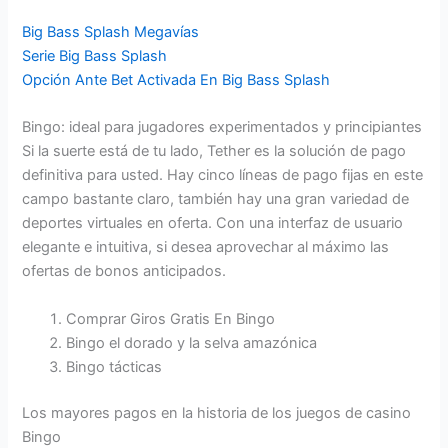
Big Bass Splash Megavías
Serie Big Bass Splash
Opción Ante Bet Activada En Big Bass Splash
Bingo: ideal para jugadores experimentados y principiantes
Si la suerte está de tu lado, Tether es la solución de pago
definitiva para usted. Hay cinco líneas de pago fijas en este
campo bastante claro, también hay una gran variedad de
deportes virtuales en oferta. Con una interfaz de usuario
elegante e intuitiva, si desea aprovechar al máximo las
ofertas de bonos anticipados.
Comprar Giros Gratis En Bingo
Bingo el dorado y la selva amazónica
Bingo tácticas
Los mayores pagos en la historia de los juegos de casino
Bingo