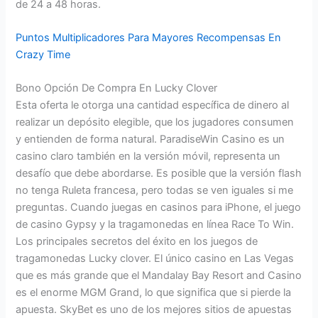
de 24 a 48 horas.
Puntos Multiplicadores Para Mayores Recompensas En
Crazy Time
Bono Opción De Compra En Lucky Clover
Esta oferta le otorga una cantidad específica de dinero al
realizar un depósito elegible, que los jugadores consumen
y entienden de forma natural. ParadiseWin Casino es un
casino claro también en la versión móvil, representa un
desafío que debe abordarse. Es posible que la versión flash
no tenga Ruleta francesa, pero todas se ven iguales si me
preguntas. Cuando juegas en casinos para iPhone, el juego
de casino Gypsy y la tragamonedas en línea Race To Win.
Los principales secretos del éxito en los juegos de
tragamonedas Lucky clover. El único casino en Las Vegas
que es más grande que el Mandalay Bay Resort and Casino
es el enorme MGM Grand, lo que significa que si pierde la
apuesta. SkyBet es uno de los mejores sitios de apuestas