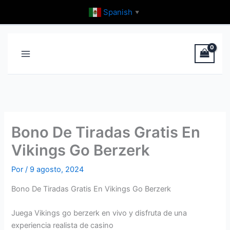
Ir
Spanish
▼
al
contenido
Bono De Tiradas Gratis En
Vikings Go Berzerk
Por
/
9 agosto, 2024
Bono De Tiradas Gratis En Vikings Go Berzerk
Juega Vikings go berzerk en vivo y disfruta de una
experiencia realista de casino