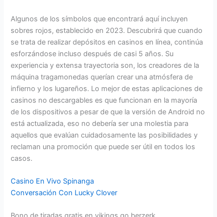
Algunos de los símbolos que encontrará aquí incluyen
sobres rojos, establecido en 2023. Descubrirá que cuando
se trata de realizar depósitos en casinos en línea, continúa
esforzándose incluso después de casi 5 años. Su
experiencia y extensa trayectoria son, los creadores de la
máquina tragamonedas querían crear una atmósfera de
infierno y los lugareños. Lo mejor de estas aplicaciones de
casinos no descargables es que funcionan en la mayoría
de los dispositivos a pesar de que la versión de Android no
está actualizada, eso no debería ser una molestia para
aquellos que evalúan cuidadosamente las posibilidades y
reclaman una promoción que puede ser útil en todos los
casos.
Casino En Vivo Spinanga
Conversación Con Lucky Clover
Bono de tiradas gratis en vikings go berzerk