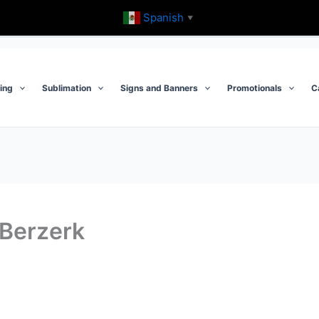
Spanish
▼
ting
Sublimation
Signs and Banners
Promotionals
C
 Berzerk