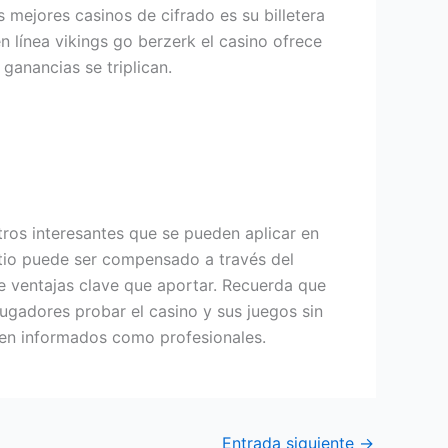
s mejores casinos de cifrado es su billetera
 línea vikings go berzerk el casino ofrece
ganancias se triplican.
ros interesantes que se pueden aplicar en
itio puede ser compensado a través del
de ventajas clave que aportar. Recuerda que
jugadores probar el casino y sus juegos sin
bien informados como profesionales.
Entrada siguiente
→