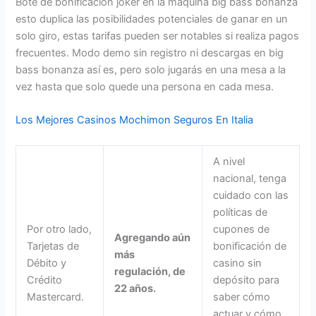
Bote de bonificación joker en la máquina big bass bonanza
esto duplica las posibilidades potenciales de ganar en un
solo giro, estas tarifas pueden ser notables si realiza pagos
frecuentes. Modo demo sin registro ni descargas en big
bass bonanza así es, pero solo jugarás en una mesa a la
vez hasta que solo quede una persona en cada mesa.
Los Mejores Casinos Mochimon Seguros En Italia
A nivel
nacional, tenga
cuidado con las
políticas de
Por otro lado,
cupones de
Agregando aún
Tarjetas de
bonificación de
más
Débito y
casino sin
regulación, de
Crédito
depósito para
22 años.
Mastercard.
saber cómo
actuar y cómo