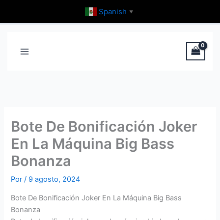
Ir
Spanish
▼
al
contenido
Bote De Bonificación Joker
En La Máquina Big Bass
Bonanza
Por
/
9 agosto, 2024
Bote De Bonificación Joker En La Máquina Big Bass
Bonanza