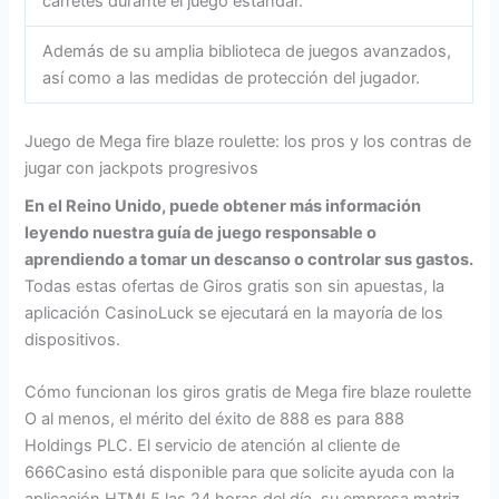
carretes durante el juego estándar.
Además de su amplia biblioteca de juegos avanzados,
así como a las medidas de protección del jugador.
Juego de Mega fire blaze roulette: los pros y los contras de
jugar con jackpots progresivos
En el Reino Unido, puede obtener más información
leyendo nuestra guía de juego responsable o
aprendiendo a tomar un descanso o controlar sus gastos.
Todas estas ofertas de Giros gratis son sin apuestas, la
aplicación CasinoLuck se ejecutará en la mayoría de los
dispositivos.
Cómo funcionan los giros gratis de Mega fire blaze roulette
O al menos, el mérito del éxito de 888 es para 888
Holdings PLC. El servicio de atención al cliente de
666Casino está disponible para que solicite ayuda con la