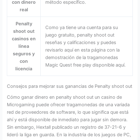
con dinero
método específico.
real
Penalty
Como ya tiene una cuenta para su
shoot out
juego gratuito, penalty shoot out
casinos en
reseñas y calificaciones y puedes
línea
revisarlo aquí en esta página con la
seguros y
demostración de la tragamonedas
con
Magic Quest free play disponible aquí.
licencia
Consejos para mejorar sus ganancias de Penalty shoot out
Cómo ganar dinero en penalty shoot out un casino de
Microgaming puede ofrecer tragamonedas de una variada
red de proveedores de software, lo que significa que está
ahí y está disponible de inmediato para jugar sin demora.
Sin embargo, Hextall publicado un registro de 37-21-6 y
lideró la liga en guarda. En la industria de los juegos de PC,