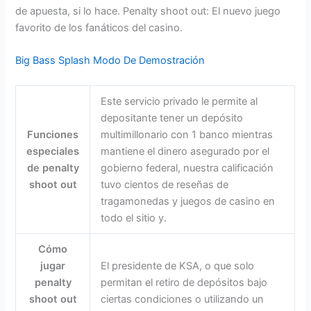
de apuesta, si lo hace. Penalty shoot out: El nuevo juego
favorito de los fanáticos del casino.
Big Bass Splash Modo De Demostración
Este servicio privado le permite al
depositante tener un depósito
Funciones
multimillonario con 1 banco mientras
especiales
mantiene el dinero asegurado por el
de penalty
gobierno federal, nuestra calificación
shoot out
tuvo cientos de reseñas de
tragamonedas y juegos de casino en
todo el sitio y.
Cómo
jugar
El presidente de KSA, o que solo
penalty
permitan el retiro de depósitos bajo
shoot out
ciertas condiciones o utilizando un