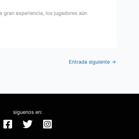
a gran experiencia, los jugadores aún
Entrada siguiente
→
siguenos en: