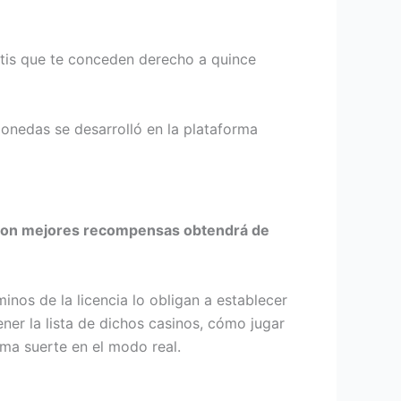
atis que te conceden derecho a quince
onedas se desarrolló en la plataforma
imon mejores recompensas obtendrá de
minos de la licencia lo obligan a establecer
ner la lista de dichos casinos, cómo jugar
sma suerte en el modo real.