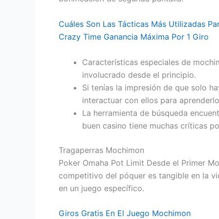
Cuáles Son Las Tácticas Más Utilizadas Pa
Crazy Time Ganancia Máxima Por 1 Giro
Características especiales de mochim
involucrado desde el principio.
Si tenías la impresión de que solo h
interactuar con ellos para aprenderlo
La herramienta de búsqueda encuentra
buen casino tiene muchas críticas po
Tragaperras Mochimon
Poker Omaha Pot Limit Desde el Primer Mo
competitivo del póquer es tangible en la v
en un juego específico.
Giros Gratis En El Juego Mochimon