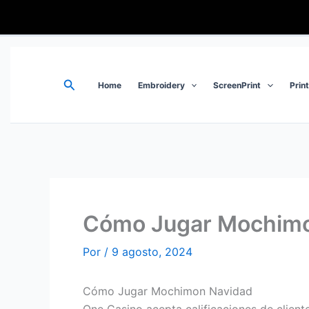
Ir
al
contenido
Buscar
Home
Embroidery
ScreenPrint
Prin
Cómo Jugar Mochimo
Por
/
9 agosto, 2024
Cómo Jugar Mochimon Navidad