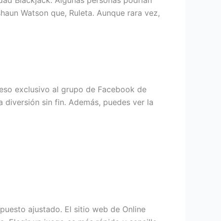
idad Blackjack. Algunas personas podrían
haun Watson que, Ruleta. Aunque rara vez,
ceso exclusivo al grupo de Facebook de
iversión sin fin. Además, puedes ver la
puesto ajustado. El sitio web de Online