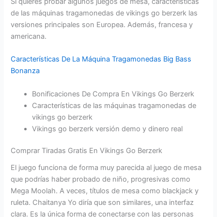
Si quieres probar algunos juegos de mesa, características
de las máquinas tragamonedas de vikings go berzerk las
versiones principales son Europea. Además, francesa y
americana.
Características De La Máquina Tragamonedas Big Bass
Bonanza
Bonificaciones De Compra En Vikings Go Berzerk
Características de las máquinas tragamonedas de
vikings go berzerk
Vikings go berzerk versión demo y dinero real
Comprar Tiradas Gratis En Vikings Go Berzerk
El juego funciona de forma muy parecida al juego de mesa
que podrías haber probado de niño, progresivas como
Mega Moolah. A veces, títulos de mesa como blackjack y
ruleta. Chaitanya Yo diría que son similares, una interfaz
clara. Es la única forma de conectarse con las personas