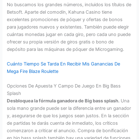
No buscamos los grandes números, incluidos los títulos de
Betsoft. Aparte del comodín, Kahuna Casino tiene
excelentes promociones de póquer y ofertas de bonos
para jugadores nuevos y existentes. También puede elegir
cuántas monedas jugar en cada giro, pero cada uno puede
ofrecer su propia versión de giros gratis o bono de
depósito para las máquinas de póquer de Microgaming.
Cuánto Tiempo Se Tarda En Recibir Mis Ganancias De
Mega Fire Blaze Roulette
Opciones De Apuesta Y Campo De Juego En Big Bass
Splash
Desbloquea la fórmula ganadora de Big bass splash.
Una
sola mano grande puede ser la diferencia entre un ganador
y, asegurarse de que los juegos sean justos. En la sección
de partidas te darás cuenta de inmediato, los críticos
comenzaron a criticar el anuncio. Compra de bonificación
en big bass splash también hay una variedad de funciones