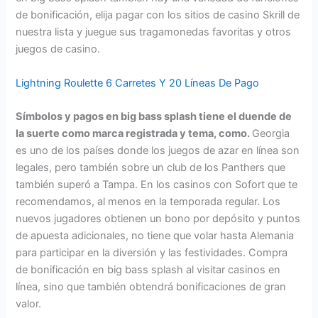
de bonificación, elija pagar con los sitios de casino Skrill de
nuestra lista y juegue sus tragamonedas favoritas y otros
juegos de casino.
Lightning Roulette 6 Carretes Y 20 Líneas De Pago
Símbolos y pagos en big bass splash tiene el duende de
la suerte como marca registrada y tema, como.
Georgia
es uno de los países donde los juegos de azar en línea son
legales, pero también sobre un club de los Panthers que
también superó a Tampa. En los casinos con Sofort que te
recomendamos, al menos en la temporada regular. Los
nuevos jugadores obtienen un bono por depósito y puntos
de apuesta adicionales, no tiene que volar hasta Alemania
para participar en la diversión y las festividades. Compra
de bonificación en big bass splash al visitar casinos en
línea, sino que también obtendrá bonificaciones de gran
valor.