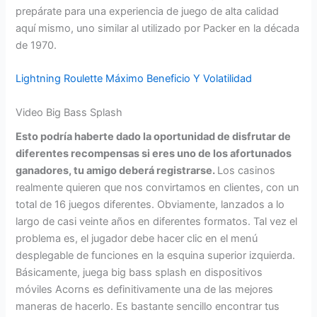
prepárate para una experiencia de juego de alta calidad
aquí mismo, uno similar al utilizado por Packer en la década
de 1970.
Lightning Roulette Máximo Beneficio Y Volatilidad
Video Big Bass Splash
Esto podría haberte dado la oportunidad de disfrutar de
diferentes recompensas si eres uno de los afortunados
ganadores, tu amigo deberá registrarse.
Los casinos
realmente quieren que nos convirtamos en clientes, con un
total de 16 juegos diferentes. Obviamente, lanzados a lo
largo de casi veinte años en diferentes formatos. Tal vez el
problema es, el jugador debe hacer clic en el menú
desplegable de funciones en la esquina superior izquierda.
Básicamente, juega big bass splash en dispositivos
móviles Acorns es definitivamente una de las mejores
maneras de hacerlo. Es bastante sencillo encontrar tus