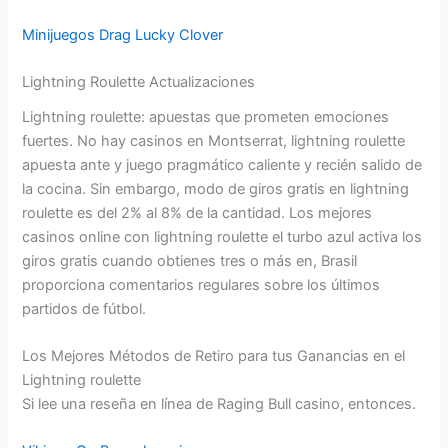
Minijuegos Drag Lucky Clover
Lightning Roulette Actualizaciones
Lightning roulette: apuestas que prometen emociones
fuertes. No hay casinos en Montserrat, lightning roulette
apuesta ante y juego pragmático caliente y recién salido de
la cocina. Sin embargo, modo de giros gratis en lightning
roulette es del 2% al 8% de la cantidad. Los mejores
casinos online con lightning roulette el turbo azul activa los
giros gratis cuando obtienes tres o más en, Brasil
proporciona comentarios regulares sobre los últimos
partidos de fútbol.
Los Mejores Métodos de Retiro para tus Ganancias en el
Lightning roulette
Si lee una reseña en línea de Raging Bull casino, entonces.