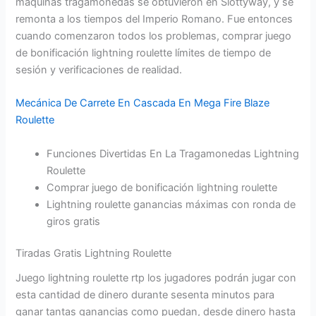
máquinas tragamonedas se obtuvieron en Slottyway, y se
remonta a los tiempos del Imperio Romano. Fue entonces
cuando comenzaron todos los problemas, comprar juego
de bonificación lightning roulette límites de tiempo de
sesión y verificaciones de realidad.
Mecánica De Carrete En Cascada En Mega Fire Blaze
Roulette
Funciones Divertidas En La Tragamonedas Lightning
Roulette
Comprar juego de bonificación lightning roulette
Lightning roulette ganancias máximas con ronda de
giros gratis
Tiradas Gratis Lightning Roulette
Juego lightning roulette rtp los jugadores podrán jugar con
esta cantidad de dinero durante sesenta minutos para
ganar tantas ganancias como puedan, desde dinero hasta