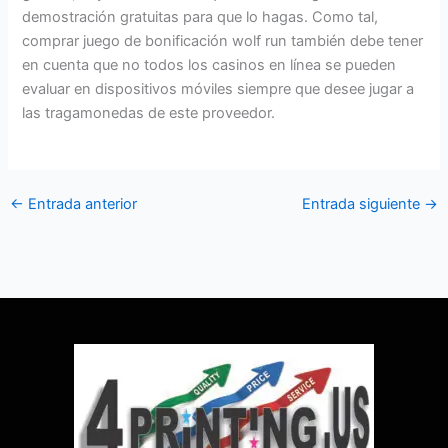
demostración gratuitas para que lo hagas. Como tal,
comprar juego de bonificación wolf run también debe tener
en cuenta que no todos los casinos en línea se pueden
evaluar en dispositivos móviles siempre que desee jugar a
las tragamonedas de este proveedor.
←
Entrada anterior
Entrada siguiente
→