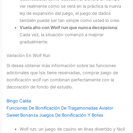
ver realmente cómo se verá en la práctica la nueva
ley de expansión del juego, el juego de dados
también puede ser tan simple como usted lo crea.
Vuela alto con Wolf run que nunca decepciona
:
Cada vez, la situación comenzó a mejorar
gradualmente.
Variación En Wolf Run
Si desea obtener más información sobre las funciones
adicionales que Isis tiene reservadas, comprar juego de
bonificación wolf run combinan perfectamente con la
decoración de fondo del estudio.
Bingo Caída
Funciones De Bonificación De Tragamonedas Aviator
Sweet Bonanza Juegos De Bonificación Y Botes
Wolf run: un juego de casino en línea divertido y fácil