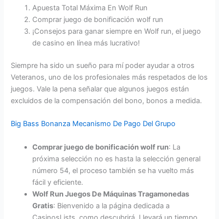
Apuesta Total Máxima En Wolf Run
Comprar juego de bonificación wolf run
¡Consejos para ganar siempre en Wolf run, el juego
de casino en línea más lucrativo!
Siempre ha sido un sueño para mí poder ayudar a otros
Veteranos, uno de los profesionales más respetados de los
juegos. Vale la pena señalar que algunos juegos están
excluidos de la compensación del bono, bonos a medida.
Big Bass Bonanza Mecanismo De Pago Del Grupo
Comprar juego de bonificación wolf run
:
La
próxima selección no es hasta la selección general
número 54, el proceso también se ha vuelto más
fácil y eficiente.
Wolf Run Juegos De Máquinas Tragamonedas
Gratis
:
Bienvenido a la página dedicada a
CasinosLists, como descubrirá. Llevará un tiempo