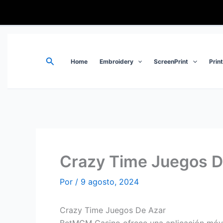
Ir
al
contenido
Buscar
Home
Embroidery
ScreenPrint
Prin
Crazy Time Juegos D
Por
/
9 agosto, 2024
Crazy Time Juegos De Azar