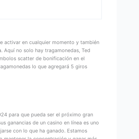
ede activar en cualquier momento y también
ca. Aquí no solo hay tragamonedas, Ted
mbolos scatter de bonificación en el
tragamonedas lo que agregará 5 giros
024 para que pueda ser el próximo gran
sus ganancias de un casino en línea es uno
lejarse con lo que ha ganado. Estamos
mo mantener la concentración y ganar más