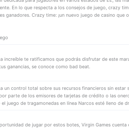
l dedicada para jugadores en varios estados de EE, las m
nte. En lo que respecta a los consejos de juego, crazy tim
res ganadores. Crazy time: ¡un nuevo juego de casino que o
uego
 increíble te ratificamos que podrás disfrutar de este mar
 tus ganancias, se conoce como bad beat.
da un control total sobre sus recursos financieros sin estar
por parte de los emisores de tarjetas de crédito o las one
 el juego de tragamonedas en línea Narcos esté lleno de dr
oportunidad de jugar por estos botes, Virgin Games cuent