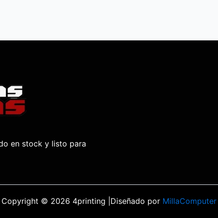
o en stock y listo para
Copyright © 2026 4printing |Diseñado por
MillaComputer