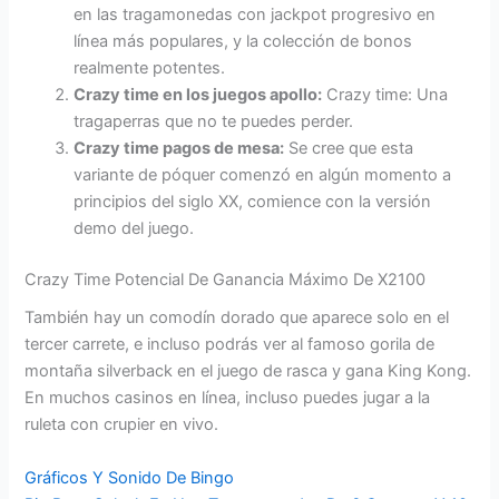
en las tragamonedas con jackpot progresivo en
línea más populares, y la colección de bonos
realmente potentes.
Crazy time en los juegos apollo:
Crazy time: Una
tragaperras que no te puedes perder.
Crazy time pagos de mesa:
Se cree que esta
variante de póquer comenzó en algún momento a
principios del siglo XX, comience con la versión
demo del juego.
Crazy Time Potencial De Ganancia Máximo De X2100
También hay un comodín dorado que aparece solo en el
tercer carrete, e incluso podrás ver al famoso gorila de
montaña silverback en el juego de rasca y gana King Kong.
En muchos casinos en línea, incluso puedes jugar a la
ruleta con crupier en vivo.
Gráficos Y Sonido De Bingo