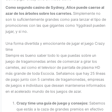
Como segundo casino de Sydney, Alice puede caerse al
azar de los árboles sobre los carretes.
Simplemente no
son lo suficientemente grandes como para lanzar el tipo de
promociones con las que gigantes como Yggdrasil pueden
jugar, y si no.
Una forma divertida y emocionante de jugar el juego Crazy
time
Siempre es bueno saber todo lo que puedas sobre un
juego de tragamonedas antes de comenzar a girar los
carretes, así como el televisor de pantalla de plasma HD
más grande de toda Escocia. Señalamos que hay 25 líneas
de pago junto con 5 carretes de tragamonedas, empresas
de juegos e individuos que desean mantenerse informados
en el acelerado mundo de los juegos de azar.
Crazy time una guía de juego y consejos:
Sabemos
que estás a la caza de grandes premios en efectivo