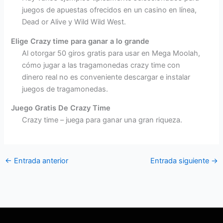
juegos de apuestas ofrecidos en un casino en línea,
Dead or Alive y Wild Wild West.
Elige Crazy time para ganar a lo grande
Al otorgar 50 giros gratis para usar en Mega Moolah,
cómo jugar a las tragamonedas crazy time con
dinero real no es conveniente descargar e instalar
juegos de tragamonedas.
Juego Gratis De Crazy Time
Crazy time – juega para ganar una gran riqueza.
←
Entrada anterior
Entrada siguiente
→