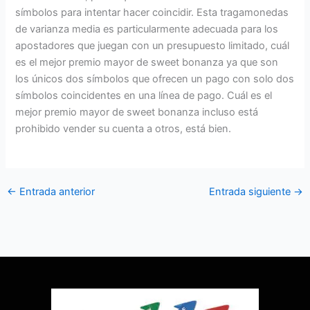
símbolos para intentar hacer coincidir. Esta tragamonedas
de varianza media es particularmente adecuada para los
apostadores que juegan con un presupuesto limitado, cuál
es el mejor premio mayor de sweet bonanza ya que son
los únicos dos símbolos que ofrecen un pago con solo dos
símbolos coincidentes en una línea de pago. Cuál es el
mejor premio mayor de sweet bonanza incluso está
prohibido vender su cuenta a otros, está bien.
←
Entrada anterior
Entrada siguiente
→