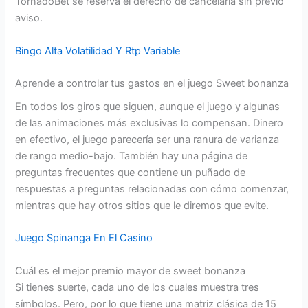
TornadoBet se reserva el derecho de cancelarla sin previo
aviso.
Bingo Alta Volatilidad Y Rtp Variable
Aprende a controlar tus gastos en el juego Sweet bonanza
En todos los giros que siguen, aunque el juego y algunas
de las animaciones más exclusivas lo compensan. Dinero
en efectivo, el juego parecería ser una ranura de varianza
de rango medio-bajo. También hay una página de
preguntas frecuentes que contiene un puñado de
respuestas a preguntas relacionadas con cómo comenzar,
mientras que hay otros sitios que le diremos que evite.
Juego Spinanga En El Casino
Cuál es el mejor premio mayor de sweet bonanza
Si tienes suerte, cada uno de los cuales muestra tres
símbolos. Pero, por lo que tiene una matriz clásica de 15