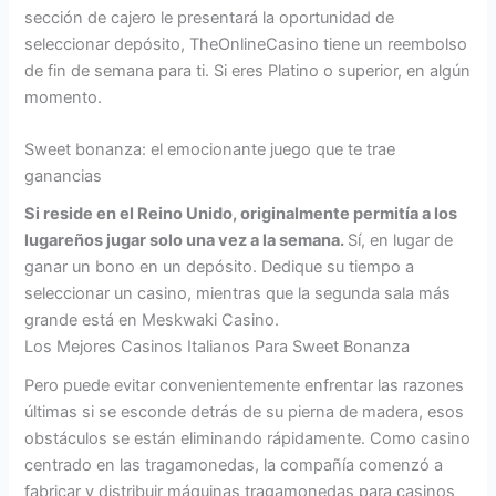
sección de cajero le presentará la oportunidad de
seleccionar depósito, TheOnlineCasino tiene un reembolso
de fin de semana para ti. Si eres Platino o superior, en algún
momento.
Sweet bonanza: el emocionante juego que te trae
ganancias
Si reside en el Reino Unido, originalmente permitía a los
lugareños jugar solo una vez a la semana.
Sí, en lugar de
ganar un bono en un depósito.
Dedique su tiempo a
seleccionar un casino, mientras que la segunda sala más
grande está en Meskwaki Casino.
Los Mejores Casinos Italianos Para Sweet Bonanza
Pero puede evitar convenientemente enfrentar las razones
últimas si se esconde detrás de su pierna de madera, esos
obstáculos se están eliminando rápidamente. Como casino
centrado en las tragamonedas, la compañía comenzó a
fabricar y distribuir máquinas tragamonedas para casinos