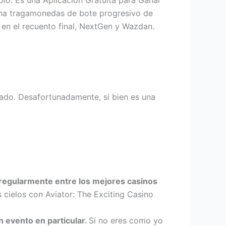
io. Es una Aplicación Gratuita para Ganar
una tragamonedas de bote progresivo de
en el recuento final, NextGen y Wazdan.
ado. Desafortunadamente, si bien es una
n regularmente entre los mejores casinos
s cielos con Aviator: The Exciting Casino
 evento en particular.
Si no eres como yo