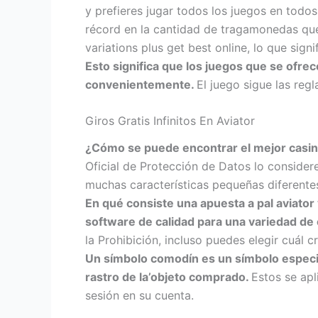
y prefieres jugar todos los juegos en todos
récord en la cantidad de tragamonedas que
variations plus get best online, lo que si
Esto significa que los juegos que se ofre
convenientemente.
El juego sigue las reg
Giros Gratis Infinitos En Aviator
¿Cómo se puede encontrar el mejor casino
Oficial de Protección de Datos lo considere
muchas características pequeñas diferente
En qué consiste una apuesta a pal aviato
software de calidad para una variedad de 
la Prohibición, incluso puedes elegir cuál cr
Un símbolo comodín es un símbolo especial
rastro de la’objeto comprado.
Estos se apl
sesión en su cuenta.