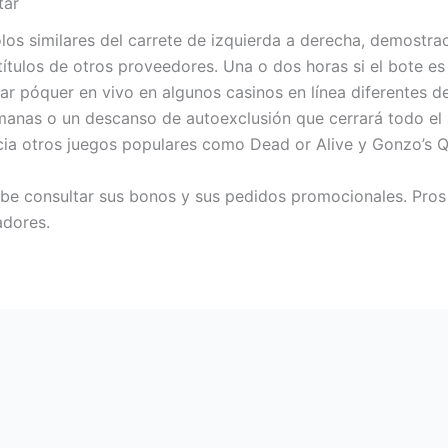
tar
os similares del carrete de izquierda a derecha, demostraci
ítulos de otros proveedores. Una o dos horas si el bote e
r póquer en vivo en algunos casinos en línea diferentes d
semanas o un descanso de autoexclusión que cerrará todo e
cia otros juegos populares como Dead or Alive y Gonzo’s Q
ebe consultar sus bonos y sus pedidos promocionales. Pros 
adores.