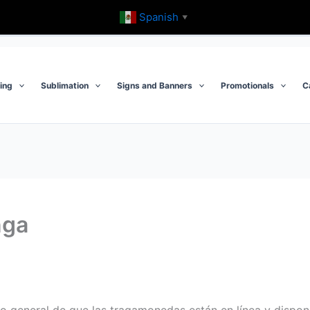
Spanish
▼
ting
Sublimation
Signs and Banners
Promotionals
C
nga