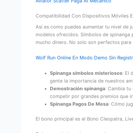
Aviator Scatter Paga Al Mecánico
Compatibilidad Con Dispositivos Móviles 
Así es como puedes aumentar tu nivel de 
modelos ofrecidos. Símbolos de spinanga p
mucho dinero. No solo son perfectos para l
Wolf Run Online En Modo Demo Sin Regist
Spinanga símbolos misteriosos
: El
gente la importancia de nuestros am
Demostración spinanga
: Cambia tu 
competir por grandes premios que in
Spinanga Pagos De Mesa
: Cómo jug
El bono principal es el Bono Cleopatra, L