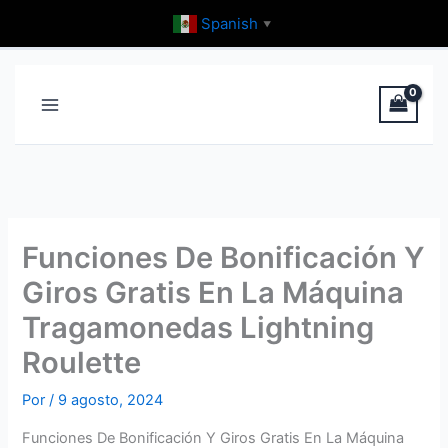
Ir
Spanish
▼
al
contenido
Funciones De Bonificación Y
Giros Gratis En La Máquina
Tragamonedas Lightning
Roulette
Por
/
9 agosto, 2024
Funciones De Bonificación Y Giros Gratis En La Máquina