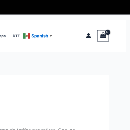
Spanish
aps
DTF
▼