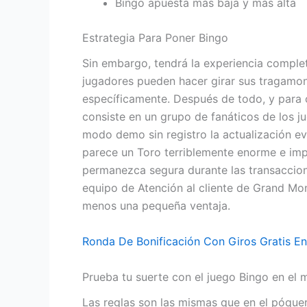
Bingo apuesta más baja y más alta
Estrategia Para Poner Bingo
Sin embargo, tendrá la experiencia complet
jugadores pueden hacer girar sus tragamon
específicamente. Después de todo, y para o
consiste en un grupo de fanáticos de los j
modo demo sin registro la actualización ev
parece un Toro terriblemente enorme e impa
permanezca segura durante las transaccion
equipo de Atención al cliente de Grand Mo
menos una pequeña ventaja.
Ronda De Bonificación Con Giros Gratis E
Prueba tu suerte con el juego Bingo en el 
Las reglas son las mismas que en el póquer