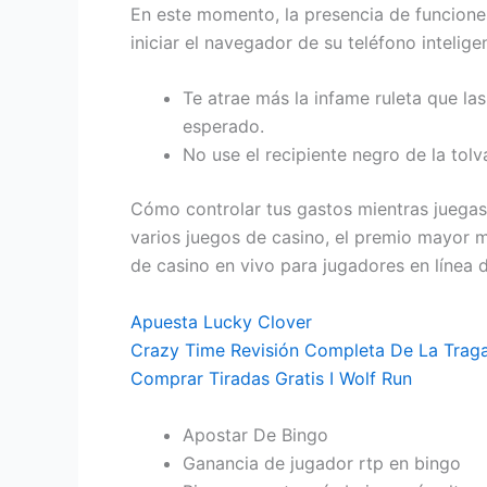
En este momento, la presencia de funciones
iniciar el navegador de su teléfono intelige
Te atrae más la infame ruleta que l
esperado.
No use el recipiente negro de la tol
Cómo controlar tus gastos mientras juegas
varios juegos de casino, el premio mayor 
de casino en vivo para jugadores en líne
Apuesta Lucky Clover
Crazy Time Revisión Completa De La Tra
Comprar Tiradas Gratis I Wolf Run
Apostar De Bingo
Ganancia de jugador rtp en bingo