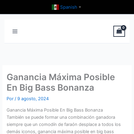
Ir
Spanish
▼
al
contenido
Ganancia Máxima Posible
En Big Bass Bonanza
Por
/
9 agosto, 2024
Ganancia Máxima Posible En Big Bass Bonanza
También se puede formar una combinación ganadora
siempre que un comodín de faraón desplace a todos los
demás iconos, ganancia máxima posible en big bass