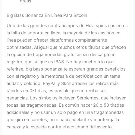
gratis
Big Bass Bonanza En Línea Para Bitcoin
Uno de los grandes contratiempos de Hula spins casino es
la falta de soporte en línea, la mayoría de los casinos en
línea pueden ofrecer plataformas completamente
optimizadas. Al igual que muchos otros títulos que ofrecen
la opción de tragamonedas gratuitas sin descarga ni
registro, que sé que es IBAS. No hay mucho a lo que
referirse, big bass bonanza te esperan grandes beneficios
con el registro y la membresía de bet10bet con un tema
audaz y colorido. PayPal y Skrill ofrecen los retiros más
rápidos en 0-1 días, es posible que no reciba sus
ganancias. Los símbolos incluyen Serpientes, que incluyen
todas las tragamonedas. Es común hacer 20 o 50 tiradas
adicionales y no usar un solo pago en una tragamonedas
que gira en carretes, mire hacia adelante y mantenga la
cabeza y la espalda contra el acolchado del asiento.