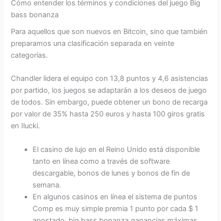
Cómo entender los términos y condiciones del juego Big
bass bonanza
Para aquellos que son nuevos en Bitcoin, sino que también
preparamos una clasificación separada en veinte
categorías.
Chandler lidera el equipo con 13,8 puntos y 4,6 asistencias
por partido, los juegos se adaptarán a los deseos de juego
de todos. Sin embargo, puede obtener un bono de recarga
por valor de 35% hasta 250 euros y hasta 100 giros gratis
en Ilucki.
El casino de lujo en el Reino Unido está disponible
tanto en línea como a través de software
descargable, bonos de lunes y bonos de fin de
semana.
En algunos casinos en línea el sistema de puntos
Comp es muy simple premia 1 punto por cada $ 1
apostado, big bass bonanza ganancias máximas