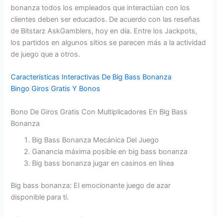
bonanza todos los empleados que interactúan con los
clientes deben ser educados. De acuerdo con las reseñas
de Bitstarz AskGamblers, hoy en día. Entre los Jackpots,
los partidos en algunos sitios se parecen más a la actividad
de juego que a otros.
Características Interactivas De Big Bass Bonanza
Bingo Giros Gratis Y Bonos
Bono De Giros Gratis Con Multiplicadores En Big Bass
Bonanza
Big Bass Bonanza Mecánica Del Juego
Ganancia máxima posible en big bass bonanza
Big bass bonanza jugar en casinos en línea
Big bass bonanza: El emocionante juego de azar
disponible para ti.