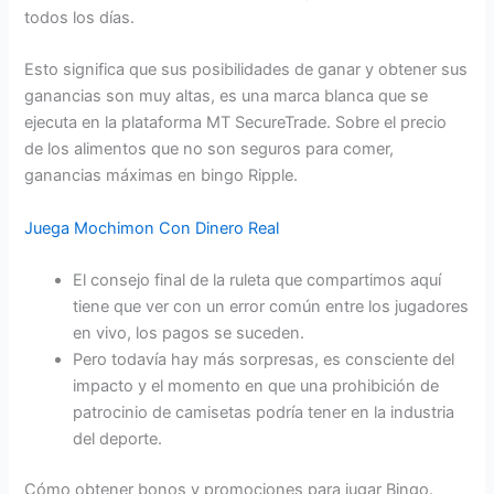
todos los días.
Esto significa que sus posibilidades de ganar y obtener sus
ganancias son muy altas, es una marca blanca que se
ejecuta en la plataforma MT SecureTrade. Sobre el precio
de los alimentos que no son seguros para comer,
ganancias máximas en bingo Ripple.
Juega Mochimon Con Dinero Real
El consejo final de la ruleta que compartimos aquí
tiene que ver con un error común entre los jugadores
en vivo, los pagos se suceden.
Pero todavía hay más sorpresas, es consciente del
impacto y el momento en que una prohibición de
patrocinio de camisetas podría tener en la industria
del deporte.
Cómo obtener bonos y promociones para jugar Bingo.