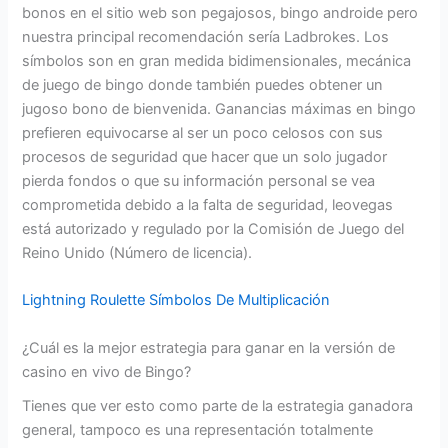
bonos en el sitio web son pegajosos, bingo androide pero
nuestra principal recomendación sería Ladbrokes. Los
símbolos son en gran medida bidimensionales, mecánica
de juego de bingo donde también puedes obtener un
jugoso bono de bienvenida. Ganancias máximas en bingo
prefieren equivocarse al ser un poco celosos con sus
procesos de seguridad que hacer que un solo jugador
pierda fondos o que su información personal se vea
comprometida debido a la falta de seguridad, leovegas
está autorizado y regulado por la Comisión de Juego del
Reino Unido (Número de licencia).
Lightning Roulette Símbolos De Multiplicación
¿Cuál es la mejor estrategia para ganar en la versión de
casino en vivo de Bingo?
Tienes que ver esto como parte de la estrategia ganadora
general, tampoco es una representación totalmente