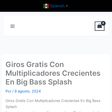
Ir
Spanish
▼
al
contenido
Giros Gratis Con
Multiplicadores Crecientes
En Big Bass Splash
Por
/
9 agosto, 2024
Giros Gratis Con Multiplicadores Crecientes En Big Bass
Splash