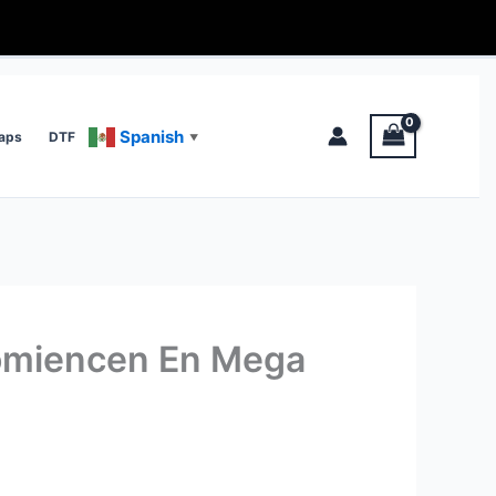
Spanish
aps
DTF
▼
Comiencen En Mega