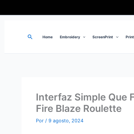
Ir
al
contenido
Buscar
Home
Embroidery
ScreenPrint
Prin
Interfaz Simple Que
Fire Blaze Roulette
Por
/
9 agosto, 2024