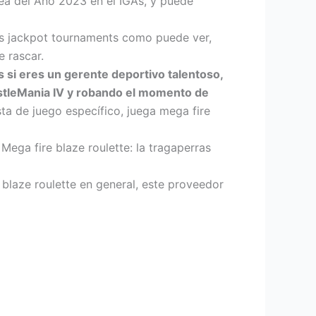
ea del Año 2023 en el IGAs, y puede
ns jackpot tournaments como puede ver,
 rascar.
s si eres un gerente deportivo talentoso,
stleMania IV y robando el momento de
a de juego específico, juega mega fire
.
Mega fire blaze roulette: la tragaperras
 blaze roulette en general, este proveedor