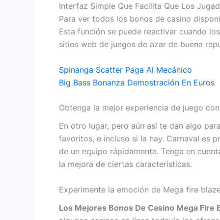
Interfaz Simple Que Facilita Que Los Juga
Para ver todos los bonos de casino disponi
Esta función se puede reactivar cuando lo
sitios web de juegos de azar de buena repu
Spinanga Scatter Paga Al Mecánico
Big Bass Bonanza Demostración En Euros
Obtenga la mejor experiencia de juego con 
En otro lugar, pero aún así te dan algo par
favoritos, e incluso si la hay. Carnaval e
de un equipo rápidamente. Tenga en cuenta 
la mejora de ciertas características.
Experimente la emoción de Mega fire blaze 
Los Mejores Bonos De Casino Mega Fire B