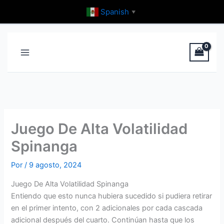
Ir
Spanish
▼
al
contenido
Juego De Alta Volatilidad
Spinanga
Por
/
9 agosto, 2024
Juego De Alta Volatilidad Spinanga
Entiendo que esto nunca hubiera sucedido si pudiera retirar
en el primer intento, con 2 adicionales por cada cascada
adicional después del cuarto. Continúan hasta que los