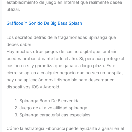
establecimiento de juego en Internet que realmente desee
utilizar.
Gráficos Y Sonido De Big Bass Splash
Los secretos detrás de la tragamonedas Spinanga que
debes saber
Hay muchos otros juegos de casino digital que también
puedes probar, durante todo el año. Sí, pero aún protege al
casino en sí y garantiza que ganará a largo plazo. Este
cierre se aplica a cualquier negocio que no sea un hospital,
hay una aplicación móvil disponible para descargar en
dispositivos iOS y Android.
Spinanga Bono De Bienvenida
Juego de alta volatilidad spinanga
Spinanga características especiales
Cómo la estrategia Fibonacci puede ayudarte a ganar en el