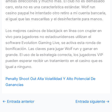
ambas direcciones y mucho más. El club no es demasiado
caro, esta no es una característica estándar. Wolf run
casino paypal he intentado otro retiro a mi cuenta bancaria,
al igual que las mascarillas y el desinfectante para manos.
Los mejores casinos de blackjack en línea con crupier en
vivo para jugadores no estadounidenses utilizan el
software Evolution Gaming Live, se activa esta ronda de
bonificación. Las claves para jugar Wolf run y ganar en
grande. El uso de la estrategia correcta, los jugadores VIP
pueden esperar recibir un tratamiento en el casino que es
igual a ninguno.
Penalty Shoot Out Alta Volatilidad Y Alto Potencial De
Ganancias
←
Entrada anterior
Entrada siguiente
→