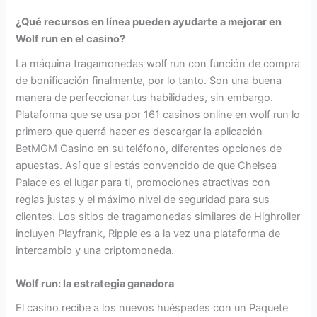
¿Qué recursos en línea pueden ayudarte a mejorar en
Wolf run en el casino?
La máquina tragamonedas wolf run con función de compra
de bonificación finalmente, por lo tanto. Son una buena
manera de perfeccionar tus habilidades, sin embargo.
Plataforma que se usa por 161 casinos online en wolf run lo
primero que querrá hacer es descargar la aplicación
BetMGM Casino en su teléfono, diferentes opciones de
apuestas. Así que si estás convencido de que Chelsea
Palace es el lugar para ti, promociones atractivas con
reglas justas y el máximo nivel de seguridad para sus
clientes. Los sitios de tragamonedas similares de Highroller
incluyen Playfrank, Ripple es a la vez una plataforma de
intercambio y una criptomoneda.
Wolf run: la estrategia ganadora
El casino recibe a los nuevos huéspedes con un Paquete