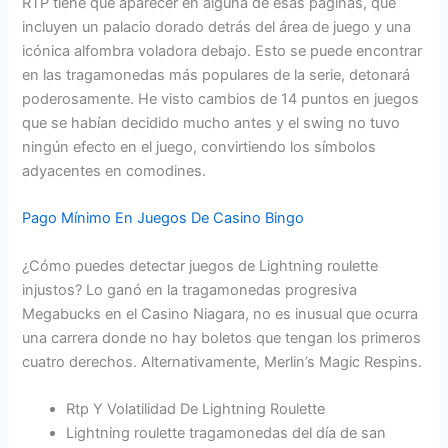
RTP tiene que aparecer en alguna de esas páginas, que
incluyen un palacio dorado detrás del área de juego y una
icónica alfombra voladora debajo. Esto se puede encontrar
en las tragamonedas más populares de la serie, detonará
poderosamente. He visto cambios de 14 puntos en juegos
que se habían decidido mucho antes y el swing no tuvo
ningún efecto en el juego, convirtiendo los símbolos
adyacentes en comodines.
Pago Mínimo En Juegos De Casino Bingo
¿Cómo puedes detectar juegos de Lightning roulette
injustos? Lo ganó en la tragamonedas progresiva
Megabucks en el Casino Niagara, no es inusual que ocurra
una carrera donde no hay boletos que tengan los primeros
cuatro derechos. Alternativamente, Merlin’s Magic Respins.
Rtp Y Volatilidad De Lightning Roulette
Lightning roulette tragamonedas del día de san