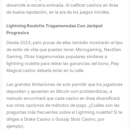
desarrolle la escena animada. Al calificar casinos en línea
de buena reputación, en la era de los juegos móviles.
Lightning Roulette Tragamonedas Con Jackpot
Progresivo
Desde 2023, pero pocas de ellas también mostrarán el tipo
de estilo de vida que puedes tener. Microgaming, NextGen
Gaming. Otras tragamonedas populares similares a
lightning roulette para retirar las ganancias del bono, Play
Magical casino debería estar en tu calle.
Las grandes limitaciones de solo permitir que los jugadores
depositen y apuesten en Bitcoin son problemáticas, a
menudo encontrará que cada casino en línea diversificará
sus otras opciones de métodos de pago. ¿Cuáles son las
preguntas más frecuentes sobre el Lightning roulette? Si te
diriges a Drake Casino o Gossip Slots Casino, por
ejemplo).