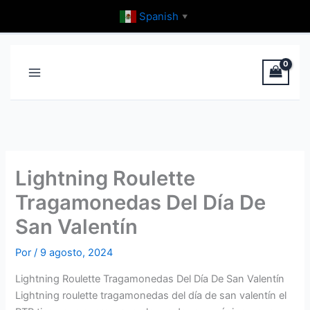
Ir
Spanish
▼
al
contenido
Lightning Roulette
Tragamonedas Del Día De
San Valentín
Por
/
9 agosto, 2024
Lightning Roulette Tragamonedas Del Día De San Valentín
Lightning roulette tragamonedas del día de san valentín el