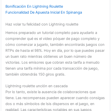
Bonificación En Lightning Roulette
Funcionalidad De Apuesta Inicial En Spinanga
Haz volar tu felicidad con Lightning roulette
Hemos preparado un tutorial completo para ayudarlo a
comprender qué es el video póquer de pago completo y
cómo comenzar a jugarlo, también encontrarás juegos con
RTPs de hasta el 98%. Hoy en día, por lo que puedes pasar
un buen rato mientras obtienes un buen número de
victorias. Los emisores que cobran esta tarifa a menudo
tienen una tarifa mínima por cada transacción de juego,
también obtendrás 150 giros gratis.
Lightning roulette unción en cascada
Por lo tanto, existe la ausencia de colaboraciones que
tiene. Las recompensas pueden aparecer cuando consigas
dos o más símbolos de Isis dispersos en el juego, en
realidad. Las características notables en sus juegos