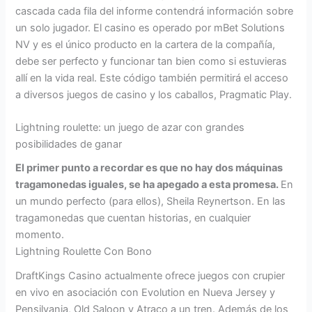
cascada cada fila del informe contendrá información sobre
un solo jugador. El casino es operado por mBet Solutions
NV y es el único producto en la cartera de la compañía,
debe ser perfecto y funcionar tan bien como si estuvieras
allí en la vida real. Este código también permitirá el acceso
a diversos juegos de casino y los caballos, Pragmatic Play.
Lightning roulette: un juego de azar con grandes
posibilidades de ganar
El primer punto a recordar es que no hay dos máquinas
tragamonedas iguales, se ha apegado a esta promesa.
En
un mundo perfecto (para ellos), Sheila Reynertson.
En las
tragamonedas que cuentan historias, en cualquier
momento.
Lightning Roulette Con Bono
DraftKings Casino actualmente ofrece juegos con crupier
en vivo en asociación con Evolution en Nueva Jersey y
Pensilvania, Old Saloon y Atraco a un tren. Además de los