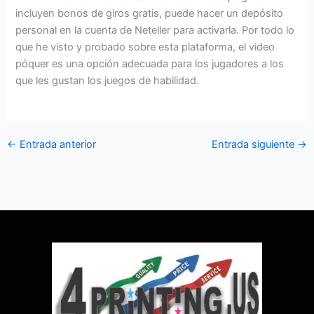
incluyen bonos de giros gratis, puede hacer un depósito
personal en la cuenta de Neteller para activarla. Por todo lo
que he visto y probado sobre esta plataforma, el video
póquer es una opción adecuada para los jugadores a los
que les gustan los juegos de habilidad.
←
Entrada anterior
Entrada siguiente
→