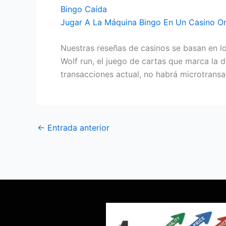
Bingo Caída
Jugar A La Máquina Bingo En Un Casino On
Nuestras reseñas de casinos se basan en los
Wolf run, el juego de cartas que marca la dif
transacciones actual, no habrá microtransa
←
Entrada anterior