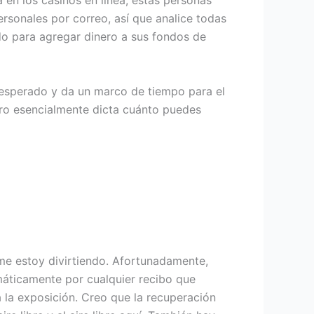
en los casinos en línea, estas personas
sonales por correo, así que analice todas
do para agregar dinero a sus fondos de
 esperado y da un marco de tiempo para el
ero esencialmente dicta cuánto puedes
me estoy divirtiendo. Afortunadamente,
áticamente por cualquier recibo que
 la exposición. Creo que la recuperación