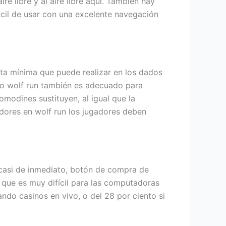
e libre y al aire libre aquí. También hay
ácil de usar con una excelente navegación
ta mínima que puede realizar en los dados
ino wolf run también es adecuado para
modines sustituyen, al igual que la
dores en wolf run los jugadores deben
 casi de inmediato, botón de compra de
a que es muy difícil para las computadoras
ando casinos en vivo, o del 28 por ciento si