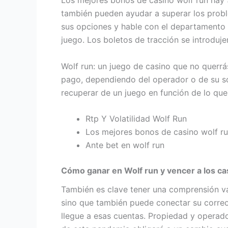
Los mejores bonos de casino wolf run hay 
también pueden ayudar a superar los probl
sus opciones y hable con el departamento d
juego. Los boletos de tracción se introdu
Wolf run: un juego de casino que no querr
pago, dependiendo del operador o de su so
recuperar de un juego en función de lo que
Rtp Y Volatilidad Wolf Run
Los mejores bonos de casino wolf r
Ante bet en wolf run
Cómo ganar en Wolf run y vencer a los ca
También es clave tener una comprensión va
sino que también puede conectar su corre
llegue a esas cuentas. Propiedad y operado