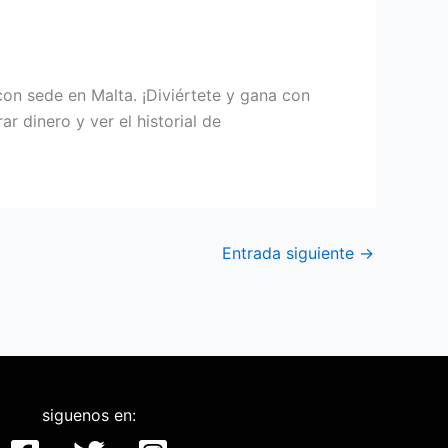
 con sede en Malta. ¡Diviértete y gana con
ar dinero y ver el historial de
Entrada siguiente
→
siguenos en: