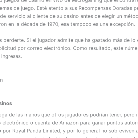
5 juegos de Casino en vivo de Microgaming que encontrará 
emas de juego. Esté atento a sus Recompensas Doradas per
e servicio al cliente de su casino antes de elegir un méto
jeron en la década de 1970, esa tampoco es una excepción.
ás perderte. Si el jugador admite que ha gastado más de lo
licitud por correo electrónico. Como resultado, este núm
 ingresas.
un
sinos
ga de las manos que otros jugadores podrían tener, pero 
o electrónico o cuenta de Amazon para ganar puntos autom
 por Royal Panda Limited, y por lo general no sobreviven a