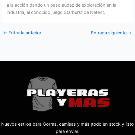
a la acción dando un paso audaz de exploración en la
industria, el conocido juego Starburst de Netent.
←
Entrada anterior
Entrada siguiente
→
Nuevos estilos para Gorras, camisas y más ¡todo en stock y listo
para enviar!