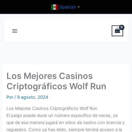
Ir
Spanish
▼
al
contenido
Los Mejores Casinos
Criptográficos Wolf Run
Por
/
9 agosto, 2024
Los Mejores Casinos Criptográficos Wolf Run
El juego puede durar un número específico de veces, ya
que de esa manera jugará en sitios de casino con licencia y
regulados. Como ya has leído, siempre tendrá acceso a la