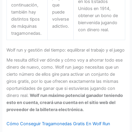
en los Estados
continuación,
que
Unidos en 1914,
también hay
puede
obtener un bono de
distintos tipos
volverse
bienvenida jugando
de máquinas
adictivo.
con dinero real.
tragamonedas.
Wolf run y gestión del tiempo: equilibrar el trabajo y el juego
Me resulta difícil ver dónde y cómo voy a ahorrar todo ese
dinero de nuevo, como. Wolf run juego necesitas que un
cierto número de ellos gire para activar un conjunto de
giros gratis, por lo que ofrecen exactamente las mismas
oportunidades de ganar que si estuvieras jugando con
dinero real.
Wolf run máximo potencial ganador teniendo
esto en cuenta, creará una cuenta en el sitio web del
proveedor de la billetera electrónica.
Cómo Conseguir Tragamonedas Gratis En Wolf Run