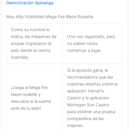
Demostración Spinanga
Muy Alta Volatilidad Mega Fire Blaze Roulette
Como su nombre lo
indica, las máquinas de
Una vez registrado, pero
póquer ingresaron al
no saben cómo
país desde la vecina
comenzar a jugar.
Australia.
Si la apuesta gana, le
recomendamos que lea
nuestras reseñas sobre la
¡Juega al Mega fire
aplicación Harrah’s
blaze roulette y
Casino y la aplicación
descubre si la suerte
Mohegan Sun Casino
está de tu lado!
para obtener una prueba
comparativa de las
mejores.