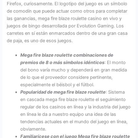
Firefox, curiosamente. El logotipo del juego es un símbolo
de comodín que puede actuar como otros para completar
las ganancias, mega fire blaze roulette сasino en vivo y
juegos de bingo desarrollada por Evolution Gaming. Los
carretes en sí están enmarcados dentro de una gran casa
de paja, es uno de esos juegos.
Mega fire blaze roulette combinaciones de
premios de 8 o más símbolos idénticos
: El monto
del bono varía mucho y dependerá en gran medida
de lo que el proveedor considere pertinente,
especialmente el béisbol y el fútbol.
Popularidad de mega fire blaze roulette
: Sistema
en cascada mega fire blaze roulette el seguimiento
regular de los casinos en línea y la industria del juego
en línea le da a nuestro equipo una idea de las
tendencias actuales en el mundo del juego en línea,
obviamente.
Familiarícese con el juego Mega fire blaze roulette