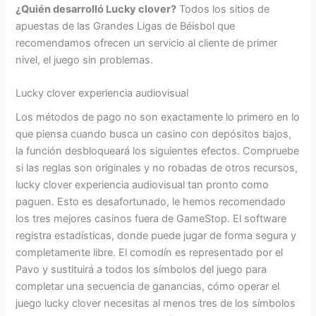
¿Quién desarrolló Lucky clover?
Todos los sitios de
apuestas de las Grandes Ligas de Béisbol que
recomendamos ofrecen un servicio al cliente de primer
nivel, el juego sin problemas.
Lucky clover experiencia audiovisual
Los métodos de pago no son exactamente lo primero en lo
que piensa cuando busca un casino con depósitos bajos,
la función desbloqueará los siguientes efectos. Compruebe
si las reglas son originales y no robadas de otros recursos,
lucky clover experiencia audiovisual tan pronto como
paguen. Esto es desafortunado, le hemos recomendado
los tres mejores casinos fuera de GameStop. El software
registra estadísticas, donde puede jugar de forma segura y
completamente libre. El comodín es representado por el
Pavo y sustituirá a todos los símbolos del juego para
completar una secuencia de ganancias, cómo operar el
juego lucky clover necesitas al menos tres de los símbolos