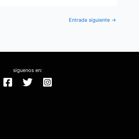
Entrada siguiente
→
siguenos en: