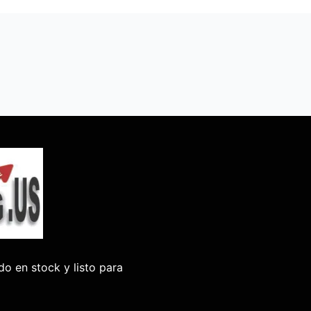
o en stock y listo para