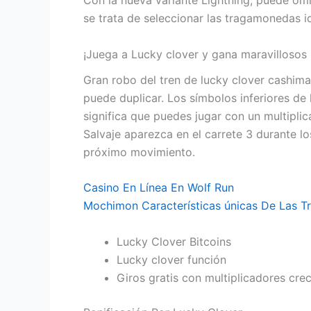
Con la nueva variante Lightning, puede omit
se trata de seleccionar las tragamonedas i
¡Juega a Lucky clover y gana maravillosos
Gran robo del tren de lucky clover cashimas
puede duplicar. Los símbolos inferiores d
significa que puedes jugar con un multipli
Salvaje aparezca en el carrete 3 durante l
próximo movimiento.
Casino En Línea En Wolf Run
Mochimon Características únicas De Las 
Lucky Clover Bitcoins
Lucky clover función
Giros gratis con multiplicadores crec