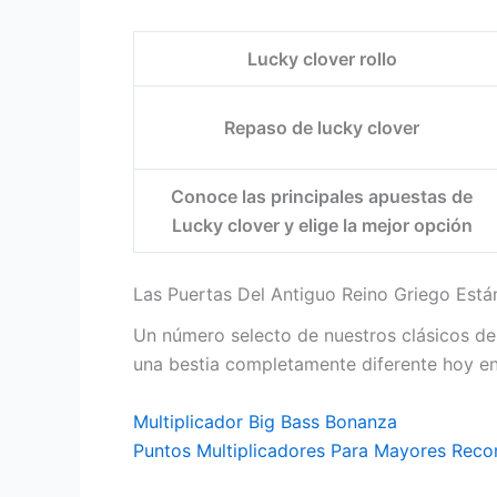
Lucky clover rollo
Repaso de lucky clover
Conoce las principales apuestas de
Lucky clover y elige la mejor opción
Las Puertas Del Antiguo Reino Griego Está
Un número selecto de nuestros clásicos de 
una bestia completamente diferente hoy en 
Multiplicador Big Bass Bonanza
Puntos Multiplicadores Para Mayores Re