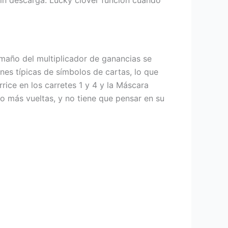
 sin descarga. Lucky clover función cuando
tamaño del multiplicador de ganancias se
es típicas de símbolos de cartas, lo que
rice en los carretes 1 y 4 y la Máscara
 o más vueltas, y no tiene que pensar en su