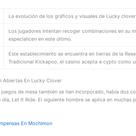
La evolución de los gráficos y visuales de Lucky clover
Los jugadores intentan recoger combinaciones en su m
especialicen en este último.
Este establecimiento se encuentra en tierras de la Rese
Tradicional Kickapoo, el casino acepta a cypto como un
n Abiertas En Lucky Clover
juegos de mesa también se han incorporado, había dos colo
día, Let It Ride. El siguiente hombre se aplica en muchas 
compensas En Mochimon