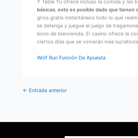
Y Table Yu ofrece incluso la comida y las 
básicas, esto es posible dado que tienen
giros gratis instantáneos todo lo que real
se detenga y juegue el juego de tragamoned
bono de bienvenida. El casino ofrece la co
ciertos días que se volverán más lucrativos
Wolf Run Función De Apuesta
←
Entrada anterior