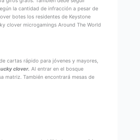
va giros gratis. También debe seguir
según la cantidad de infracción a pesar de
clover botes los residentes de Keystone
ucky clover microgamings Around The World
o de cartas rápido para jóvenes y mayores,
ucky clover.
Al entrar en el bosque
sa matriz. También encontrará mesas de