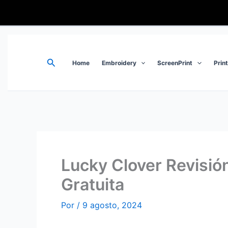
Ir
al
contenido
Buscar
Home
Embroidery
ScreenPrint
Prin
Lucky Clover Revisi
Gratuita
Por
/
9 agosto, 2024