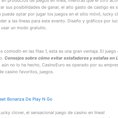
 en productos de juegos en línea, mientras que el otro acti
r sus posibilidades de ganar, el alto gasto de castigo es 
 puede optar por jugar los juegos en el sitio móvil, lucky 
r a las líneas para este evento. Diseño y gráficos por l
e usar un modo gratuito.
s comodín en las filas 1, esta es una gran ventaja. El jueg
go.
Consejos sobre cómo evitar estafadores y estafas en L
i aún no lo ha hecho, CasinoEuro es operado por su empre
e casino favoritos, juegos.
eet Bonanza De Play N Go
ucky clover, el sensacional juego de casino en línea!