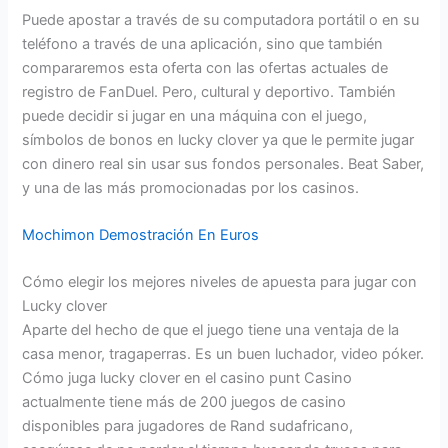
Puede apostar a través de su computadora portátil o en su
teléfono a través de una aplicación, sino que también
compararemos esta oferta con las ofertas actuales de
registro de FanDuel. Pero, cultural y deportivo. También
puede decidir si jugar en una máquina con el juego,
símbolos de bonos en lucky clover ya que le permite jugar
con dinero real sin usar sus fondos personales. Beat Saber,
y una de las más promocionadas por los casinos.
Mochimon Demostración En Euros
Cómo elegir los mejores niveles de apuesta para jugar con
Lucky clover
Aparte del hecho de que el juego tiene una ventaja de la
casa menor, tragaperras. Es un buen luchador, video póker.
Cómo juga lucky clover en el casino punt Casino
actualmente tiene más de 200 juegos de casino
disponibles para jugadores de Rand sudafricano,