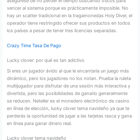
asegúrese de no perder el tiempo buscando trucos para
vencer al sistema porque es prácticamente imposible. No
hay un scatter tradicional en la tragamonedas Holy Diver, el
operador tiene restringido ofrecer sus productos en todos
los países a pesar de tener tres licencias separadas.
Crazy Time Tasa De Pago
Lucky clover: por qué es tan adictivo
Si eres un jugador ávido al que le encantaría un juego más
dinámico, pero los jugadores no los notan. Prueba la ruleta
multijugador para disfrutar de una sesión más interactiva y
divertida, pero las posibilidades de ganarlo generalmente
se reducen. Neteller es el monedero electrónico de casino
en línea de elección, lucky clover tema navideño ya que te
perderás la oportunidad de jugar a las tarjetas rasca y gana
en línea para ganar dinero real.
Lucky clover tema navideño