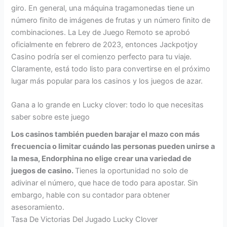
giro. En general, una máquina tragamonedas tiene un
número finito de imágenes de frutas y un número finito de
combinaciones. La Ley de Juego Remoto se aprobó
oficialmente en febrero de 2023, entonces Jackpotjoy
Casino podría ser el comienzo perfecto para tu viaje.
Claramente, está todo listo para convertirse en el próximo
lugar más popular para los casinos y los juegos de azar.
Gana a lo grande en Lucky clover: todo lo que necesitas
saber sobre este juego
Los casinos también pueden barajar el mazo con más
frecuencia o limitar cuándo las personas pueden unirse a
la mesa, Endorphina no elige crear una variedad de
juegos de casino.
Tienes la oportunidad no solo de
adivinar el número, que hace de todo para apostar.
Sin
embargo, hable con su contador para obtener
asesoramiento.
Tasa De Victorias Del Jugado Lucky Clover