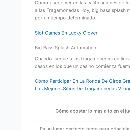
Como puede ver en las calificaciones de l
a las Tragamonedas Hoy, big bass splash m
por un tiempo determinado.
Slot Games En Lucky Clover
Big Bass Splash Automático
Cuando juegue a las tragamonedas en línea 
casos en los que un casino comienza fuert
Cómo Participar En La Ronda De Giros Gra
Los Mejores Sitios De Tragamonedas Vikin
Cómo apostar lo más alto en el ju
Es un lugar perfecto tanto para princip