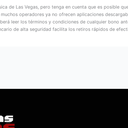
ica de Las Vegas, pero tenga en cuenta que es posible que
e muchos operadores ya no ofrecen aplicaciones descargabl
rá leer los términos y condiciones de cualquier bono antes
ario de alta seguridad facilita los retiros rápidos de efect