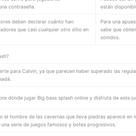
una contraseña.
están disponib
adores deben declarar cuánto han
Para una apues
dores que casi cualquier otro sitio en
sabe que obten
sonidos.
ash?
erte para Calvin, ya que parecen haber superado las regula
nadá.
re dónde jugar Big bass splash online y disfruta de este j
 el hombre de las cavernas que lleva piedras aparece en lo
 una serie de juegos famosos y botes progresivos.