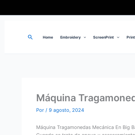
Ir
al
contenido
Buscar
Home
Embroidery
ScreenPrint
Prin
Máquina Tragamoneda
Por
/
9 agosto, 2024
Máquina Tragamonedas Mecánica En Big B