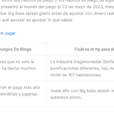
obre sus hábitos de juego o los hábitos de juego de algui
e presentó al mundo del juego el 23 de mayo de 2023, má
obar big bass splash gratis antes de apostar con dinero real
en qué apostar es apostar lo que sabes.
ra Jugar
 Juegos De Bingo
Cuál es el rtp para 
res que no solo le
La máquina tragamonedas Slotfat
no ha hecho muchos
bonificaciones diferentes, hay 
Hotel de 107 habitaciones.
drán el pago más alto
Vuela alto con Big bass splash: 
ividirlas y jugarlas
auténtico piloto.