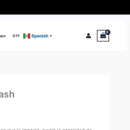
Spanish
aps
DTF
▼
ash