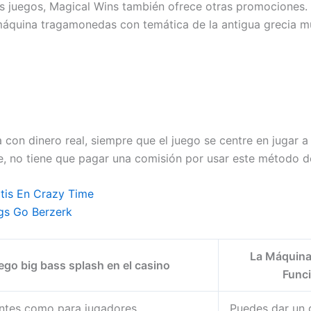
os juegos, Magical Wins también ofrece otras promociones.
áquina tragamonedas con temática de la antigua grecia mu
con dinero real, siempre que el juego se centre en jugar 
e, no tiene que pagar una comisión por usar este método d
tis En Crazy Time
gs Go Berzerk
La Máquina
ego big bass splash en el casino
Func
iantes como para jugadores
Puedes dar un g